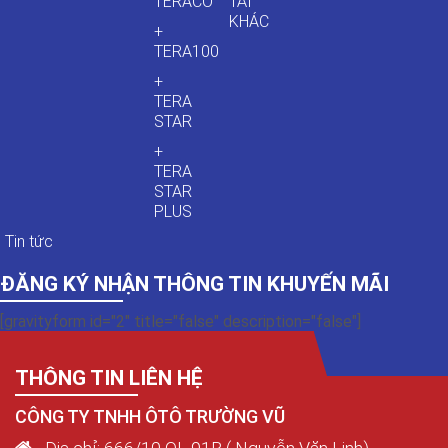
TERACO
TẢI
KHÁC
+
TERA100
+
TERA
STAR
+
TERA
STAR
PLUS
Tin tức
ĐĂNG KÝ NHẬN THÔNG TIN KHUYẾN MÃI
[gravityform id="2" title="false" description="false"]
THÔNG TIN LIÊN HỆ
CÔNG TY TNHH ÔTÔ TRƯỜNG VŨ