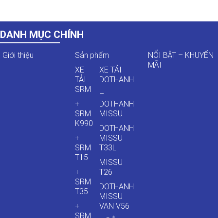
DANH MỤC CHÍNH
Giới thiệu
Sản phẩm
NỔI BẬT – KHUYẾN
MÃI
XE
XE TẢI
TẢI
DOTHANH
SRM
–
+
DOTHANH
SRM
MISSU
K990
DOTHANH
+
MISSU
SRM
T33L
T15
MISSU
+
T26
SRM
DOTHANH
T35
MISSU
+
VAN V56
SRM