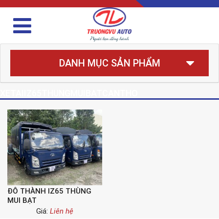
DANH MỤC SẢN PHẨM
XETAIIZ65THUNGMUIBATCANTHO
ĐÔ THÀNH IZ65 THÙNG
MUI BẠT
Giá:
Liên hệ