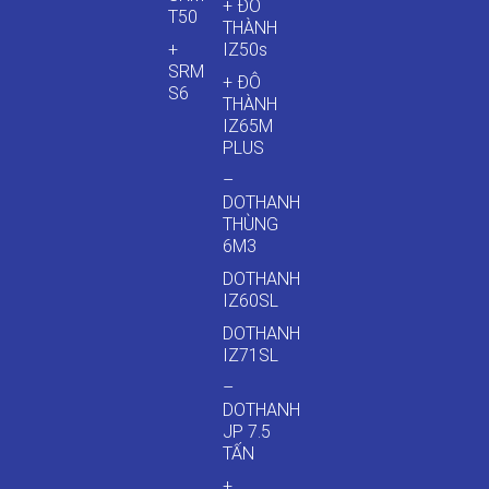
+ ĐÔ
T50
THÀNH
+
IZ50s
SRM
+ ĐÔ
S6
THÀNH
IZ65M
PLUS
–
DOTHANH
THÙNG
6M3
DOTHANH
IZ60SL
DOTHANH
IZ71SL
–
DOTHANH
JP 7.5
TẤN
+