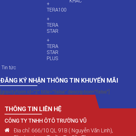
KHÁC
+
TERA100
+
TERA
STAR
+
TERA
STAR
PLUS
Tin tức
ĐĂNG KÝ NHẬN THÔNG TIN KHUYẾN MÃI
[gravityform id="2" title="false" description="false"]
THÔNG TIN LIÊN HỆ
CÔNG TY TNHH ÔTÔ TRƯỜNG VŨ
Địa chỉ: 666/10 QL 91B ( Nguyễn Văn Linh),