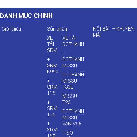
DANH MỤC CHÍNH
Giới thiệu
Sản phẩm
NỔI BẬT – KHUYẾN
MÃI
XE
XE TẢI
TẢI
DOTHANH
SRM
–
+
DOTHANH
SRM
MISSU
K990
DOTHANH
+
MISSU
SRM
T33L
T15
MISSU
+
T26
SRM
DOTHANH
T35
MISSU
+
VAN V56
SRM
+ ĐÔ
T50