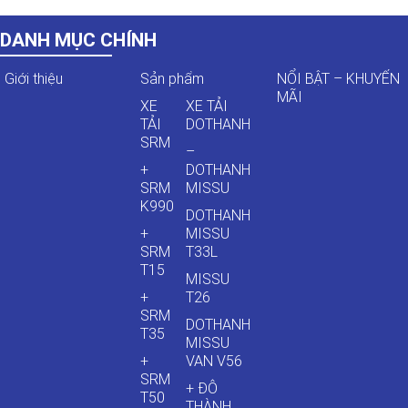
DANH MỤC CHÍNH
Giới thiệu
Sản phẩm
NỔI BẬT – KHUYẾN
MÃI
XE
XE TẢI
TẢI
DOTHANH
SRM
–
+
DOTHANH
SRM
MISSU
K990
DOTHANH
+
MISSU
SRM
T33L
T15
MISSU
+
T26
SRM
DOTHANH
T35
MISSU
+
VAN V56
SRM
+ ĐÔ
T50
THÀNH