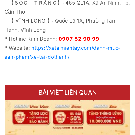
– 【ＳÓＣ ＴＲĂＮＧ】: 465 QL1A, Xã An Ninh, Tp.
Cần Thơ
– 【 VĨNH LONG 】: Quốc Lộ 1A, Phường Tân
Hạnh, Vĩnh Long
* Hotline Kinh Doanh:
𝟬𝟵𝟬𝟳 𝟱𝟮 𝟵𝟴 𝟵𝟵
* Website:
https://xetaimientay.com/danh-muc-
san-pham/xe-tai-dothanh/
BÀI VIẾT LIÊN QUAN