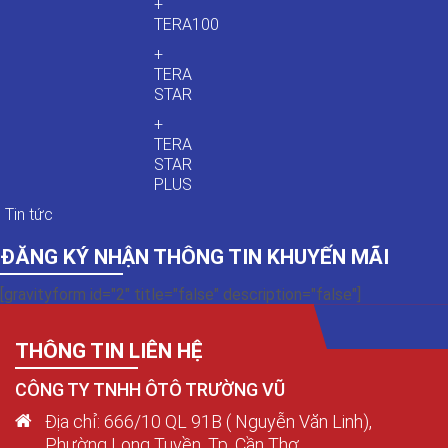
+
TERA100
+
TERA
STAR
+
TERA
STAR
PLUS
Tin tức
ĐĂNG KÝ NHẬN THÔNG TIN KHUYẾN MÃI
[gravityform id="2" title="false" description="false"]
THÔNG TIN LIÊN HỆ
CÔNG TY TNHH ÔTÔ TRƯỜNG VŨ
Địa chỉ: 666/10 QL 91B ( Nguyễn Văn Linh),
Phường Long Tuyền, Tp. Cần Thơ