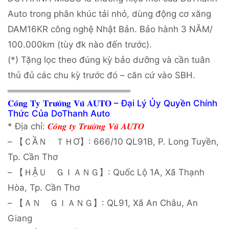
Auto trong phân khúc tải nhỏ, dùng động cơ xăng
DAM16KR công nghệ Nhật Bản. Bảo hành 3 NĂM/
100.000km (tùy đk nào đến trước).
(*) Tặng lọc theo đúng kỳ bảo dưỡng và cần tuân
thủ đủ các chu kỳ trước đó – căn cứ vào SBH.
════════════════════
𝐂𝐨̂𝐧𝐠 𝐓𝐲 𝐓𝐫𝐮̛𝐨̛̀𝐧𝐠 𝐕𝐮̃ 𝐀𝐔𝐓𝐎 – Đại Lý Ủy Quyền Chính
Thức Của DoThanh Auto
* Địa chỉ:
𝑪𝒐̂𝒏𝒈 𝒕𝒚 𝑻𝒓𝒖̛𝒐̛̀𝒏𝒈 𝑽𝒖̃ 𝑨𝑼𝑻𝑶
– 【ＣẦＮ ＴＨƠ】: 666/10 QL91B, P. Long Tuyền,
Tp. Cần Thơ
– 【ＨẬＵ ＧＩＡＮＧ】: Quốc Lộ 1A, Xã Thạnh
Hòa, Tp. Cần Thơ
– 【ＡＮ ＧＩＡＮＧ】: QL91, Xã An Châu, An
Giang