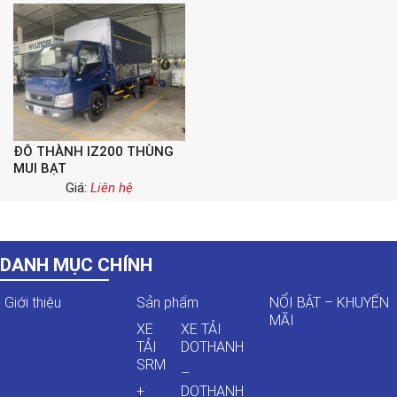
ĐÔ THÀNH IZ200 THÙNG
MUI BẠT
Giá:
Liên hệ
DANH MỤC CHÍNH
Giới thiệu
Sản phẩm
NỔI BẬT – KHUYẾN
MÃI
XE
XE TẢI
TẢI
DOTHANH
SRM
–
+
DOTHANH