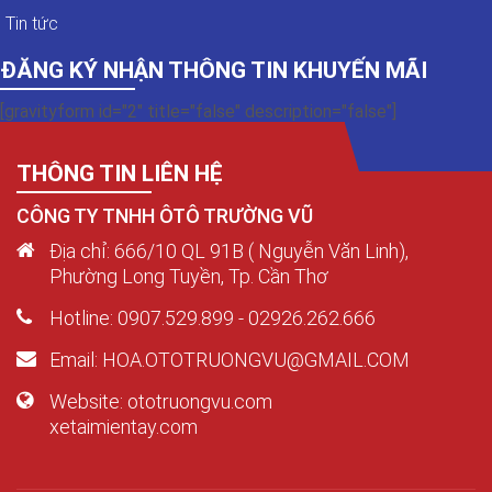
Tin tức
ĐĂNG KÝ NHẬN THÔNG TIN KHUYẾN MÃI
[gravityform id="2" title="false" description="false"]
THÔNG TIN LIÊN HỆ
CÔNG TY TNHH ÔTÔ TRƯỜNG VŨ
Địa chỉ: 666/10 QL 91B ( Nguyễn Văn Linh),
Phường Long Tuyền, Tp. Cần Thơ
Hotline: 0907.529.899 - 02926.262.666
Email: HOA.OTOTRUONGVU@GMAIL.COM
Website: ototruongvu.com
xetaimientay.com