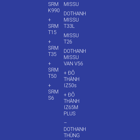
SRM
MISSU
K990
DOTHANH
+
MISSU
SRM
T33L
T15
MISSU
+
T26
SRM
DOTHANH
T35
MISSU
+
VAN V56
SRM
+ ĐÔ
T50
THÀNH
+
IZ50s
SRM
+ ĐÔ
S6
THÀNH
IZ65M
PLUS
–
DOTHANH
THÙNG