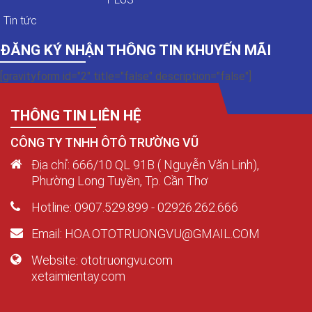
Tin tức
ĐĂNG KÝ NHẬN THÔNG TIN KHUYẾN MÃI
[gravityform id="2" title="false" description="false"]
THÔNG TIN LIÊN HỆ
CÔNG TY TNHH ÔTÔ TRƯỜNG VŨ
Địa chỉ: 666/10 QL 91B ( Nguyễn Văn Linh),
Phường Long Tuyền, Tp. Cần Thơ
Hotline: 0907.529.899 - 02926.262.666
Email: HOA.OTOTRUONGVU@GMAIL.COM
Website: ototruongvu.com
xetaimientay.com