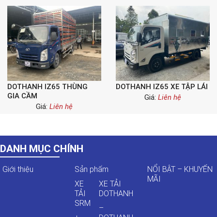
DOTHANH IZ65 THÙNG
DOTHANH IZ65 XE TẬP LÁI
GIA CẦM
Giá:
Liên hệ
Giá:
Liên hệ
DANH MỤC CHÍNH
Giới thiệu
Sản phẩm
NỔI BẬT – KHUYẾN
MÃI
XE
XE TẢI
TẢI
DOTHANH
SRM
–