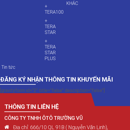
KHÁC
+
TERA100
+
TERA
STAR
+
TERA
STAR
PLUS
Tin tức
ĐĂNG KÝ NHẬN THÔNG TIN KHUYẾN MÃI
[gravityform id="2" title="false" description="false"]
THÔNG TIN LIÊN HỆ
CÔNG TY TNHH ÔTÔ TRƯỜNG VŨ
Địa chỉ: 666/10 QL 91B ( Nguyễn Văn Linh),