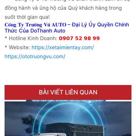
đồng hành và ủng hộ của Quý khách hàng trong
suốt thời gian qua!
𝐂𝐨̂𝐧𝐠 𝐓𝐲 𝐓𝐫𝐮̛𝐨̛̀𝐧𝐠 𝐕𝐮̃ 𝐀𝐔𝐓𝐎 – Đại Lý Ủy Quyền Chính
Thức Của DoThanh Auto
* Hotline Kinh Doanh:
𝟬𝟵𝟬𝟳 𝟱𝟮 𝟵𝟴 𝟵𝟵
* Website:
https://xetaimientay.com/
https://ototruongvu.com/
BÀI VIẾT LIÊN QUAN