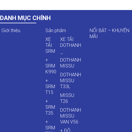
DANH MỤC CHÍNH
Giới thiệu
Sản phẩm
NỔI BẬT – KHUYẾN
MÃI
XE
XE TẢI
TẢI
DOTHANH
SRM
–
+
DOTHANH
SRM
MISSU
K990
DOTHANH
+
MISSU
SRM
T33L
T15
MISSU
+
T26
SRM
DOTHANH
T35
MISSU
+
VAN V56
SRM
+ ĐÔ