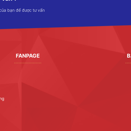
 của bạn để được tư vấn
FANPAGE
B
ờng