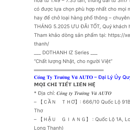
hóa từ 1.49 – 7.35 tấn, thùng dài từ 3m7
có được lựa chọn phù hợp nhất cho mọi m
hay để chở loại hàng phổ thông – chuyên
THÁNG 5.2025 ƯU ĐÃI TỐT, Quý khách 
Tham khảo dòng sản phẩm tại: https://
thanh/
___ DOTHANH IZ Series ___
“Chất lượng Nhật, cho người Việt”
════════════════════
𝐂𝐨̂𝐧𝐠 𝐓𝐲 𝐓𝐫𝐮̛𝐨̛̀𝐧𝐠 𝐕𝐮̃ 𝐀𝐔𝐓𝐎 – 
𝗠𝗢̣𝗜 𝗖𝗛𝗜 𝗧𝗜𝗘̂́𝗧 𝗟𝗜𝗘̂𝗡 𝗛𝗘̣̂
* Địa chỉ: 𝑪𝒐̂𝒏𝒈 𝒕𝒚 𝑻𝒓𝒖̛𝒐̛̀𝒏𝒈 𝑽𝒖̃ 𝑨𝑼𝑻𝑶
– 【ＣẦＮ ＴＨƠ】: 666/10 Quốc Lộ 91B, KV
Thơ
– 【ＨẬＵ ＧＩＡＮＧ】 : Quốc Lộ 1A, Long T
Long Thạnh)