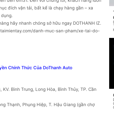
 lên đến 6m31. Đến với chúng tôi, khách hàng luôn
ục đích vận tải, bất kể là chạy hàng gần – xa
 dụng.
hàng hãy nhanh chóng sở hữu ngay DOTHANH IZ.
xetaimientay.com/danh-muc-san-pham/xe-tai-do-
Đại Lý Ủy Quyền Chính Thức Của DoThanh Auto
. Bình Trung, Long Hòa, Bình Thủy, TP. Cần
hạnh, Phụng Hiệp, T. Hậu Giang (gần chợ