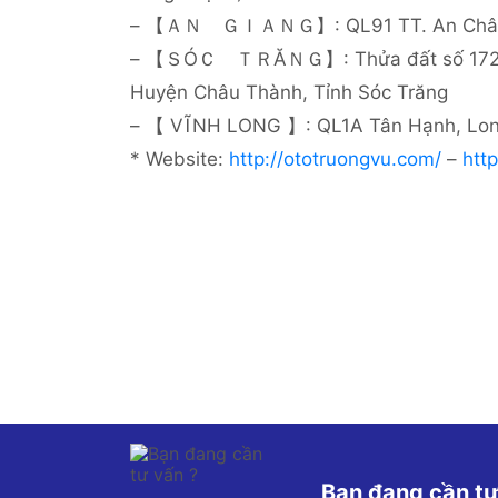
– 【ＡＮ ＧＩＡＮＧ】: QL91 TT. An Châu, 
– 【ＳÓＣ ＴＲĂＮＧ】: Thửa đất số 1720, Tờ
Huyện Châu Thành, Tỉnh Sóc Trăng
– 【 VĨNH LONG 】: QL1A Tân Hạnh, Lon
* Website:
http://ototruongvu.com/
–
htt
Bạn đang cần tư