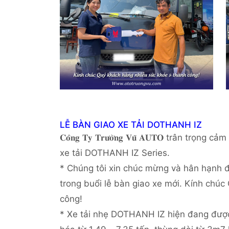
LỄ BÀN GIAO XE TẢI DOTHANH IZ
𝐂𝐨̂𝐧𝐠 𝐓𝐲 𝐓𝐫𝐮̛𝐨̛̀𝐧𝐠 𝐕𝐮̃ 𝐀𝐔𝐓𝐎 trâ
xe tải DOTHANH IZ Series.
* Chúng tôi xin chúc mừng và hân hạnh đ
trong buổi lễ bàn giao xe mới. Kính chúc
công!
* Xe tải nhẹ DOTHANH IZ hiện đang được 