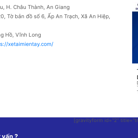
H. Châu Thành, An Giang
 bản đồ số 6, Ấp An Trạch, Xã An Hiệp,
g Hồ, Vĩnh Long
ps://xetaimientay.com/
[gravityform id="2" title="t
 vấn ?