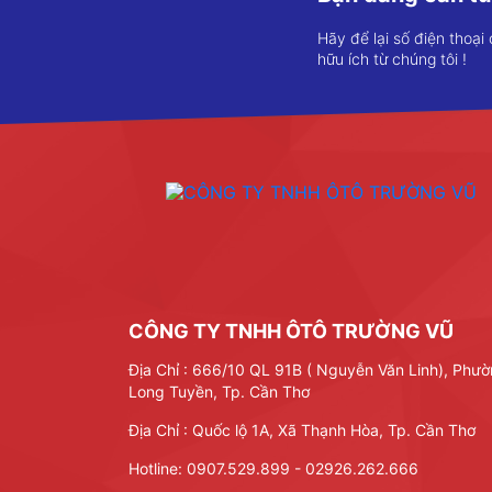
Hãy để lại số điện thoại
hữu ích từ chúng tôi !
CÔNG TY TNHH ÔTÔ TRƯỜNG VŨ
Địa Chỉ : 666/10 QL 91B ( Nguyễn Văn Linh), Phư
Long Tuyền, Tp. Cần Thơ
Địa Chỉ : Quốc lộ 1A, Xã Thạnh Hòa, Tp. Cần Thơ
Hotline:
0907.529.899 - 02926.262.666