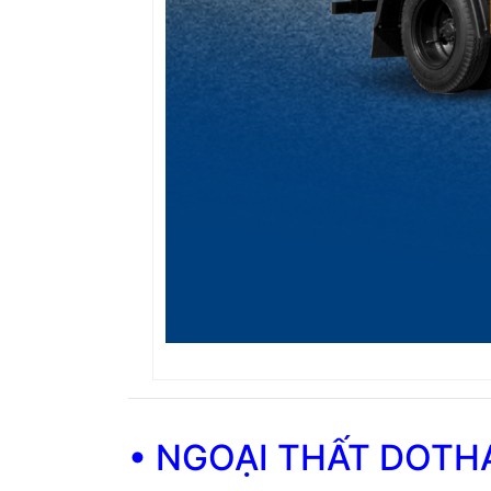
• NGOẠI THẤT DOTH