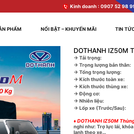
Kinh doanh :
0907 52 98 9
ẢN PHẨM
NỔI BẬT – KHUYẾN MÃI
TIN TỨ
DOTHANH IZ50M T
→ Tải trọng:
→ Trọng lượng bản thân:
→ Tổng trọng lượng:
→ Kích thước toàn xe:
→ Kích thước thùng xe:
→ Động cơ:
→ Nhiên liệu:
→ Lốp xe (Trước/Sau):
♦ DOTHANH IZ50M Thùng
nghi như: Trợ lực lái, khó
lạnh theo xe…