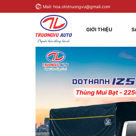
Mail:
hoa.ototruongvu@gmail.com
GIỚI THIỆU
S