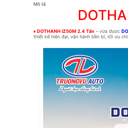
Mô tả
DOTHA
♦ DOTHANH IZ50M 2.4 Tấn
– vừa được
DO
thiết kế hiện đại, vận hành bền bỉ, tối ưu c