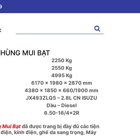
9
Tìm
C
kiếm:
HÙNG MUI BẠT
2250 Kg
2550 Kg
4995 Kg
6170 x 1980 x 2870 mm
4380 x 1850 x 660/1900 mm
JX493ZLQ5 – 2.8L CN ISUZU
Dầu – Diesel
6.50-16/4x2R
 Mui Bạt
đã được trang bị đầy đủ các tiện
a điện, kính điện, ghế da sang trọng, Máy