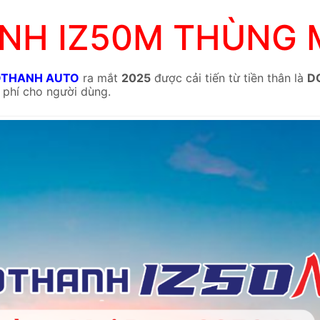
NH IZ50M THÙNG M
THANH AUTO
ra mắt
2025
được cải tiến từ tiền thân là
D
hi phí cho người dùng.