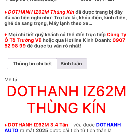
♦ DOTHANH IZ62M Thùng Kín
đã được trang bị đầy
đủ các tiện nghi như: Trợ lực lái, khóa điện, kính điện,
ghế da sang trọng, Máy lạnh theo xe…
♦
Mọi chi tiết quý khách có thể đến trực tiếp
Công Ty
Ô Tô Trường Vũ
hoặc qua Hotline Kinh Doanh:
0907
52 98 99
để được tư vấn rỏ nhất!
Thông tin chi tiết
Bình luận
Mô tả
DOTHANH IZ62M
THÙNG KÍN
♦ DOTHANH IZ62M 3.4 Tấn
– vừa được
DOTHANH
AUTO
ra mắt
2025
được cải tiến từ tiền thân là