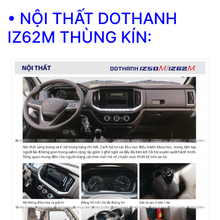
• NỘI THẤT DOTHANH
IZ62M THÙNG KÍN: