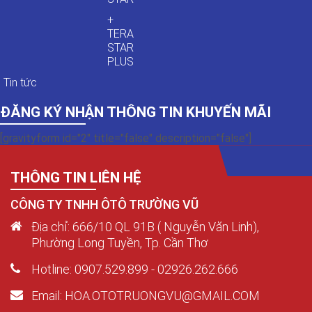
+
TERA
STAR
PLUS
Tin tức
ĐĂNG KÝ NHẬN THÔNG TIN KHUYẾN MÃI
[gravityform id="2" title="false" description="false"]
THÔNG TIN LIÊN HỆ
CÔNG TY TNHH ÔTÔ TRƯỜNG VŨ
Địa chỉ: 666/10 QL 91B ( Nguyễn Văn Linh),
Phường Long Tuyền, Tp. Cần Thơ
Hotline: 0907.529.899 - 02926.262.666
Email: HOA.OTOTRUONGVU@GMAIL.COM