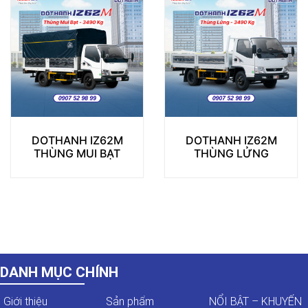
DOTHANH IZ62M
DOTHANH IZ62M
THÙNG MUI BẠT
THÙNG LỬNG
DANH MỤC CHÍNH
Giới thiệu
Sản phẩm
NỔI BẬT – KHUYẾN