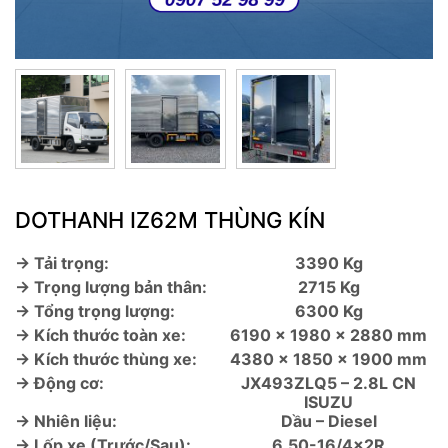
DOTHANH IZ62M THÙNG KÍN
→ Tải trọng:
3390 Kg
→ Trọng lượng bản thân:
2715 Kg
→ Tổng trọng lượng:
6300 Kg
→ Kích thước toàn xe:
6190 x 1980 x 2880 mm
→ Kích thước thùng xe:
4380 x 1850 x 1900 mm
→ Động cơ:
JX493ZLQ5 – 2.8L CN
ISUZU
→ Nhiên liệu:
Dầu – Diesel
→ Lốp xe (Trước/Sau):
6.50-16/4x2R