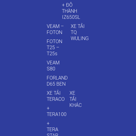
+ ĐÔ
THÀNH
IZ650SL
VEAM –
XE TẢI
FOTON
TQ
WULING
FOTON
T25 –
T25s
VEAM
S80
FORLAND
D65 BEN
XE TẢI
XE
TERACO
TẢI
KHÁC
+
TERA100
+
TERA
STAR