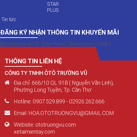
STAR
PLUS
Tin tức
ĐĂNG KÝ NHẬN THÔNG TIN KHUYẾN MÃI
[gravityform id="2" title="false" description="false"]
THÔNG TIN LIÊN HỆ
CÔNG TY TNHH ÔTÔ TRƯỜNG VŨ
Địa chỉ: 666/10 QL 91B ( Nguyễn Văn Linh),
Phường Long Tuyền, Tp. Cần Thơ
Hotline: 0907.529.899 - 02926.262.666
Email: HOA.OTOTRUONGVU@GMAIL.COM
Website: ototruongvu.com
xetaimientay.com