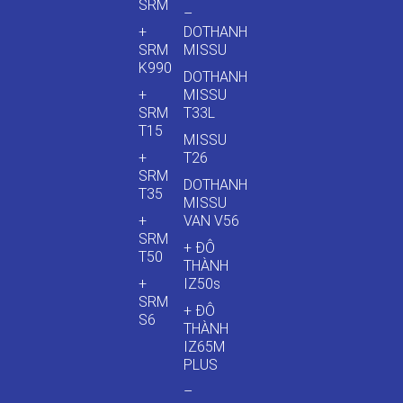
SRM
–
+
DOTHANH
SRM
MISSU
K990
DOTHANH
+
MISSU
SRM
T33L
T15
MISSU
+
T26
SRM
DOTHANH
T35
MISSU
+
VAN V56
SRM
+ ĐÔ
T50
THÀNH
+
IZ50s
SRM
+ ĐÔ
S6
THÀNH
IZ65M
PLUS
–