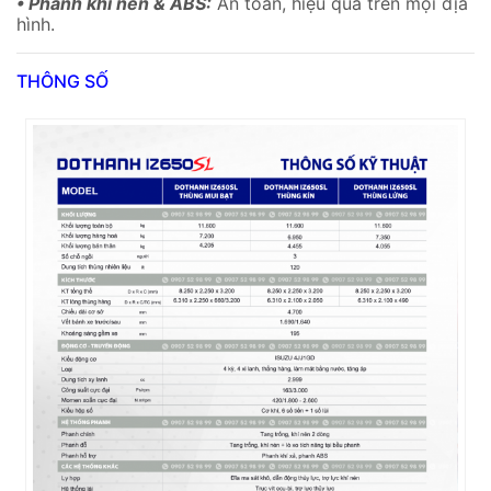
• Phanh khí nén & ABS:
An toàn, hiệu quả trên mọi địa
hình.
THÔNG SỐ