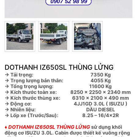
DOTHANH IZ650SL THÙNG LỬNG
→ Tải trọng:
7350 Kg
→ Trọng lượng bản thân:
4055 Kg
→ Tổng trọng lượng:
11600 Kg
→ Kích thước toàn xe:
8250 x 2250 x 2340 mm
→ Kích thước thùng xe:
6310 x 2100 x 490 mm
→ Động cơ:
4JJ1GD 3.0L ( ISUZU )
→ Nhiên liệu:
DẦU DIESEL
→ Lốp xe (Trước/Sau):
8.25 – 16/4x2R
♦
DOTHANH IZ650SL THÙNG LỬNG
sử dụng khối
động cơ ISUZU 3.0L. Cabin được thiết kế vuông rộng