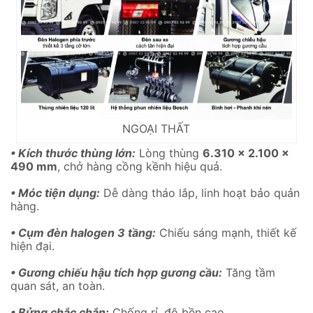
NGOẠI THẤT
• Kích thước thùng lớn:
Lòng thùng
6.310 x 2.100 x
490 mm
, chở hàng cồng kềnh hiệu quả.
• Móc tiện dụng:
Dễ dàng tháo lắp, linh hoạt bảo quản
hàng.
• Cụm đèn halogen 3 tầng:
Chiếu sáng mạnh, thiết kế
hiện đại.
• Gương chiếu hậu tích hợp gương cầu:
Tăng tầm
quan sát, an toàn.
• Bửng chắc chắn:
Chống rỉ, độ bền cao.