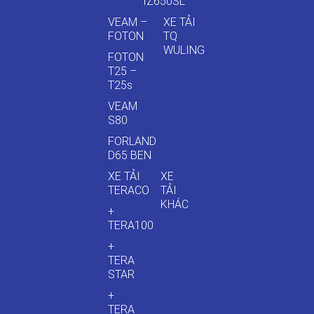
IZ650SL
VEAM –
XE TẢI
FOTON
TQ
WULING
FOTON
T25 –
T25s
VEAM
S80
FORLAND
D65 BEN
XE TẢI
XE
TERACO
TẢI
KHÁC
+
TERA100
+
TERA
STAR
+
TERA