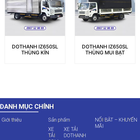
DOTHANH IZ650SL
DOTHANH IZ650SL
THÙNG KÍN
THÙNG MUI BẠT
DANH MỤC CHÍNH
Giới thiệu
Sản phẩm
NỔI BẬT – KHUYẾN
MÃI
XE
XE TẢI
TẢI
DOTHANH