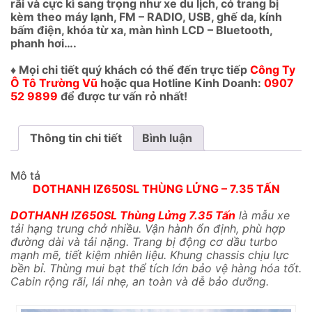
rãi và cực kì sang trọng như xe du lịch, có trang bị
kèm theo máy lạnh, FM – RADIO, USB, ghế da, kính
bấm điện, khóa từ xa, màn hình LCD – Bluetooth,
phanh hơi….
♦ Mọi chi tiết quý khách có thể đến trực tiếp
Công Ty
Ô Tô Trường Vũ
hoặc qua Hotline Kinh Doanh:
0907
52 9899
để được tư vấn rỏ nhất!
Thông tin chi tiết
Bình luận
Mô tả
DOTHANH IZ650SL THÙNG LỬNG – 7.35 TẤN
DOTHANH IZ650SL Thùng Lửng 7.35 Tấn
là mẫu xe
tải hạng trung chở nhiều. Vận hành ổn định, phù hợp
đường dài và tải nặng. Trang bị động cơ dầu turbo
mạnh mẽ, tiết kiệm nhiên liệu. Khung chassis chịu lực
bền bỉ. Thùng mui bạt thể tích lớn bảo vệ hàng hóa tốt.
Cabin rộng rãi, lái nhẹ, an toàn và dễ bảo dưỡng.