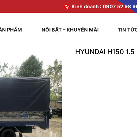
Kinh doanh :
0907 52 98 9
ẢN PHẨM
NỔI BẬT – KHUYẾN MÃI
TIN TỨ
HYUNDAI H150 1.5