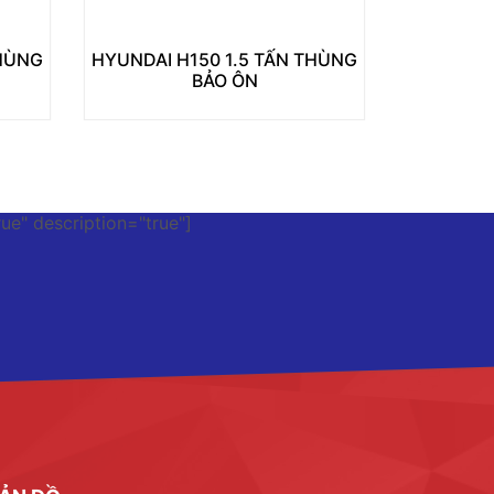
THÙNG
HYUNDAI H150 1.5 TẤN THÙNG
BẢO ÔN
rue" description="true"]