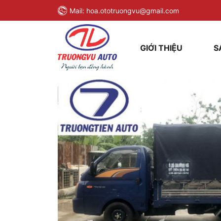
Mail:
hoa.ototruongvu@gmail.com
GIỚI THIỆU
S