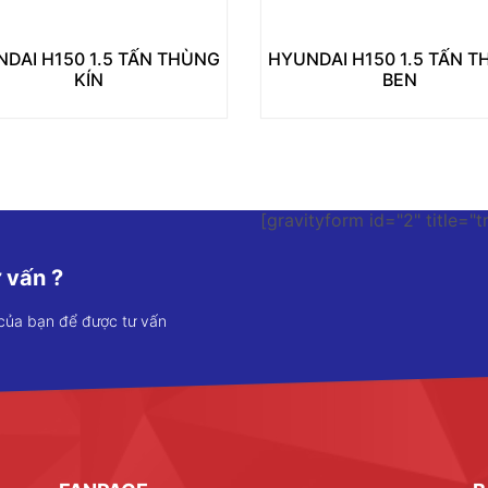
DAI H150 1.5 TẤN THÙNG
HYUNDAI H150 1.5 TẤN 
KÍN
BEN
[gravityform id="2" title="t
 vấn ?
 của bạn để được tư vấn