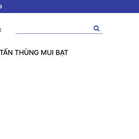
9
Tìm
C
kiếm:
 TẤN THÙNG MUI BẠT