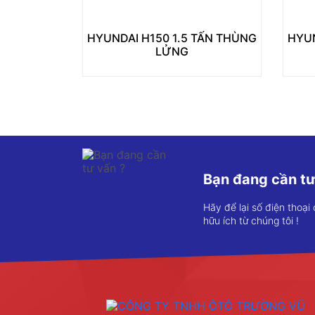
HYUNDAI H150 1.5 TẤN THÙNG
HYUN
LỬNG
Bạn đang cần tư
Hãy để lại số điện thoại
hữu ích từ chúng tôi !