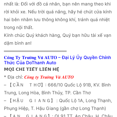
nhất là: Đối với đồ cá nhân, bạn nên mang theo khi
rời khỏi xe. Nếu trời quá nắng, hãy hé chút cửa kính
hai bên nhằm lưu thông không khí, tránh quá nhiệt
trong nội thất.
Kính chúc Quý khách hàng, Quý bạn hữu tài xế vạn
dặm bình an!
════════════════════
𝐂𝐨̂𝐧𝐠 𝐓𝐲 𝐓𝐫𝐮̛𝐨̛̀𝐧𝐠 𝐕𝐮̃ 𝐀𝐔𝐓𝐎 – Đại Lý Ủy Quyền Chính
Thức Của DoThanh Auto
𝗠𝗢̣𝗜 𝗖𝗛𝗜 𝗧𝗜𝗘̂́𝗧 𝗟𝗜𝗘̂𝗡 𝗛𝗘̣̂
* Địa chỉ:
𝑪𝒐̂𝒏𝒈 𝒕𝒚 𝑻𝒓𝒖̛𝒐̛̀𝒏𝒈 𝑽𝒖̃ 𝑨𝑼𝑻𝑶
– 【ＣẦＮ ＴＨƠ】: 666/10 Quốc Lộ 91B, KV. Bình
Trung, Long Hòa, Bình Thủy, TP. Cần Thơ
– 【ＨẬＵ ＧＩＡＮＧ】 : Quốc Lộ 1A, Long Thạnh,
Phụng Hiệp, T. Hậu Giang (gần chợ Long Thạnh)
– 【ＡＮ ＧＩＡＮＧ】: QL91 TT. An Châu, H. Châu