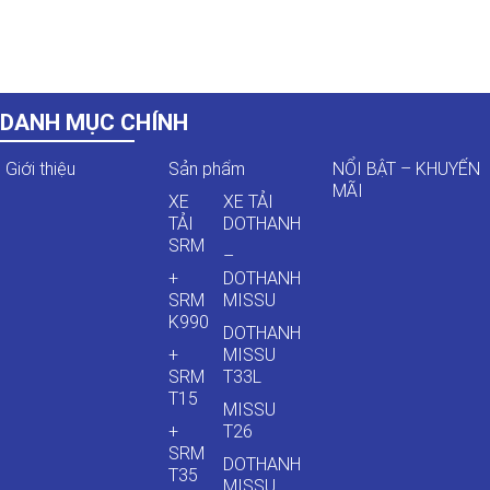
DANH MỤC CHÍNH
Giới thiệu
Sản phẩm
NỔI BẬT – KHUYẾN
MÃI
XE
XE TẢI
TẢI
DOTHANH
SRM
–
+
DOTHANH
SRM
MISSU
K990
DOTHANH
+
MISSU
SRM
T33L
T15
MISSU
+
T26
SRM
DOTHANH
T35
MISSU