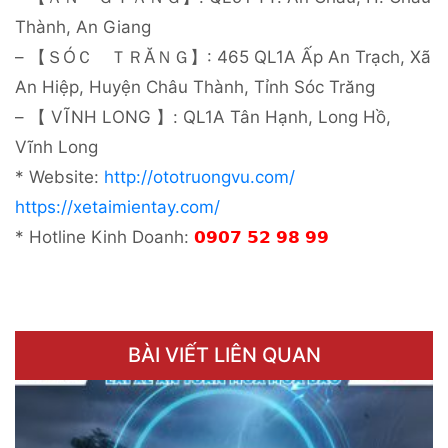
Thành, An Giang
– 【ＳÓＣ ＴＲĂＮＧ】: 465 QL1A Ấp An Trạch, Xã
An Hiệp, Huyện Châu Thành, Tỉnh Sóc Trăng
– 【 VĨNH LONG 】: QL1A Tân Hạnh, Long Hồ,
Vĩnh Long
* Website:
http://ototruongvu.com/
https://xetaimientay.com/
* Hotline Kinh Doanh:
𝟬𝟵𝟬𝟳 𝟱𝟮 𝟵𝟴 𝟵𝟵
BÀI VIẾT LIÊN QUAN