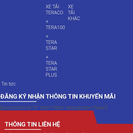
XE TẢI
XE
TERACO
TẢI
KHÁC
+
TERA100
+
TERA
STAR
+
TERA
STAR
PLUS
Tin tức
ĐĂNG KÝ NHẬN THÔNG TIN KHUYẾN MÃI
[gravityform id="2" title="false" description="false"]
THÔNG TIN LIÊN HỆ