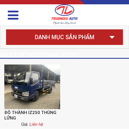
DANH MỤC SẢN PHẨM
DAIJLYSXETAIDOTHANHCANTHO
ĐÔ THÀNH IZ250 THÙNG
LỬNG
Giá:
Liên hệ