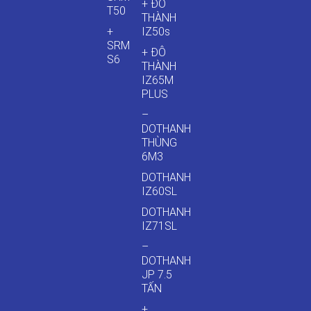
+ ĐÔ
T50
THÀNH
+
IZ50s
SRM
+ ĐÔ
S6
THÀNH
IZ65M
PLUS
–
DOTHANH
THÙNG
6M3
DOTHANH
IZ60SL
DOTHANH
IZ71SL
–
DOTHANH
JP 7.5
TẤN
+