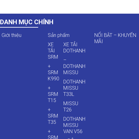
DANH MỤC CHÍNH
Giới thiệu
Sản phẩm
NỔI BẬT – KHUYẾN
MÃI
XE
XE TẢI
TẢI
DOTHANH
SRM
–
+
DOTHANH
SRM
MISSU
K990
DOTHANH
+
MISSU
SRM
T33L
T15
MISSU
+
T26
SRM
DOTHANH
T35
MISSU
+
VAN V56
SRM