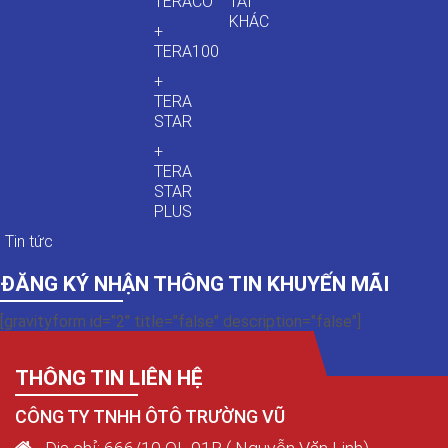
TERACO
TẢI
KHÁC
+
TERA100
+
TERA
STAR
+
TERA
STAR
PLUS
Tin tức
ĐĂNG KÝ NHẬN THÔNG TIN KHUYẾN MÃI
[gravityform id="2" title="false" description="false"]
THÔNG TIN LIÊN HỆ
CÔNG TY TNHH ÔTÔ TRƯỜNG VŨ