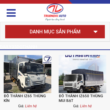
DANH MỤC SẢN PHẨM
DAILY3SDOTHANH
ĐÔ THÀNH IZ65 THÙNG
ĐÔ THÀNH IZ650 THÙNG
KÍN
MUI BẠT
Giá:
Liên hệ
Giá:
Liên hệ