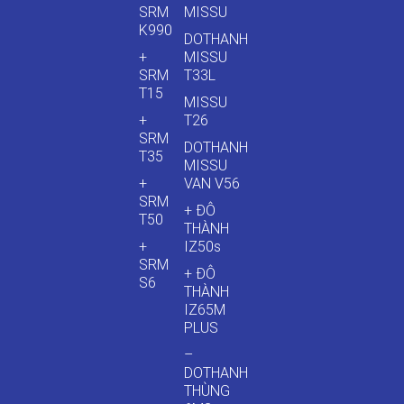
SRM
MISSU
K990
DOTHANH
+
MISSU
SRM
T33L
T15
MISSU
+
T26
SRM
DOTHANH
T35
MISSU
+
VAN V56
SRM
+ ĐÔ
T50
THÀNH
+
IZ50s
SRM
+ ĐÔ
S6
THÀNH
IZ65M
PLUS
–
DOTHANH
THÙNG