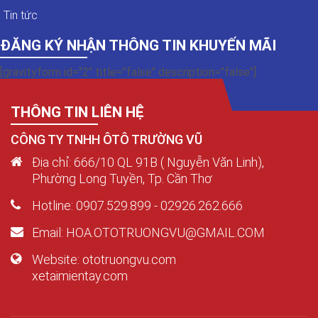
Tin tức
ĐĂNG KÝ NHẬN THÔNG TIN KHUYẾN MÃI
[gravityform id="2" title="false" description="false"]
THÔNG TIN LIÊN HỆ
CÔNG TY TNHH ÔTÔ TRƯỜNG VŨ
Địa chỉ: 666/10 QL 91B ( Nguyễn Văn Linh),
Phường Long Tuyền, Tp. Cần Thơ
Hotline: 0907.529.899 - 02926.262.666
Email: HOA.OTOTRUONGVU@GMAIL.COM
Website: ototruongvu.com
xetaimientay.com