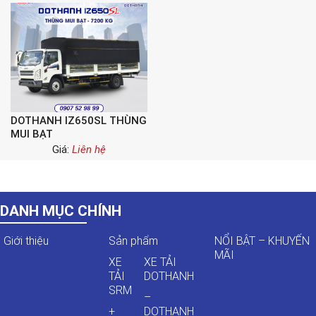
DOTHANH IZ650SL THÙNG
MUI BẠT
Giá:
Liên hệ
DANH MỤC CHÍNH
Giới thiệu
Sản phẩm
NỔI BẬT – KHUYẾN
MÃI
XE
XE TẢI
TẢI
DOTHANH
SRM
–
+
DOTHANH