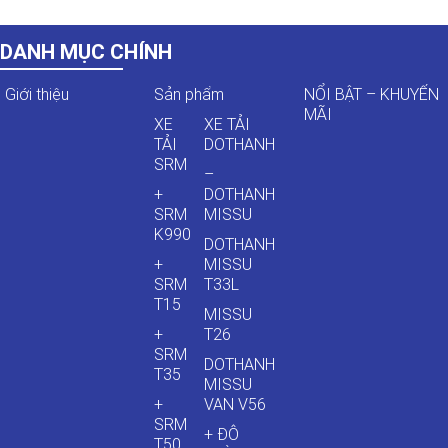
DANH MỤC CHÍNH
Giới thiệu
Sản phẩm
NỔI BẬT – KHUYẾN
MÃI
XE
XE TẢI
TẢI
DOTHANH
SRM
–
+
DOTHANH
SRM
MISSU
K990
DOTHANH
+
MISSU
SRM
T33L
T15
MISSU
+
T26
SRM
DOTHANH
T35
MISSU
+
VAN V56
SRM
+ ĐÔ
T50