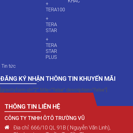
KHÁC
+
TERA100
+
TERA
STAR
+
TERA
STAR
PLUS
Tin tức
ĐĂNG KÝ NHẬN THÔNG TIN KHUYẾN MÃI
[gravityform id="2" title="false" description="false"]
THÔNG TIN LIÊN HỆ
CÔNG TY TNHH ÔTÔ TRƯỜNG VŨ
Địa chỉ: 666/10 QL 91B ( Nguyễn Văn Linh),