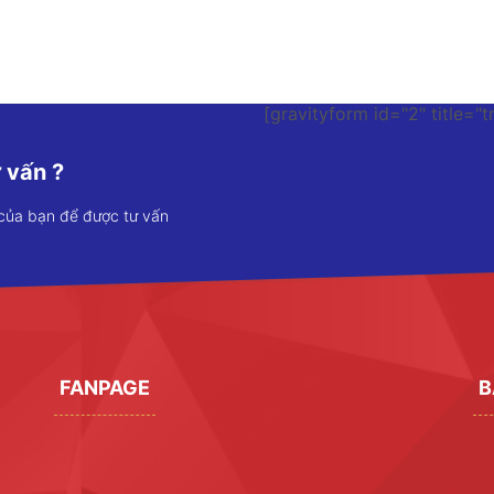
[gravityform id="2" title="t
 vấn ?
 của bạn để được tư vấn
FANPAGE
B