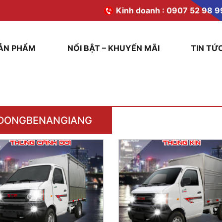
Kinh doanh :
0907 52 98 9
ẢN PHẨM
NỔI BẬT – KHUYẾN MÃI
TIN TỨ
DONGBENANGIANG