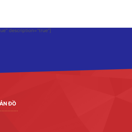
rue" description="true"]
ẢN ĐỒ