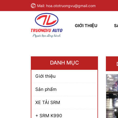
Mail:
hoa.ototruongvu@gmail.com
GIỚI THIỆU
S
DANH MỤC
Giới thiệu
Sản phẩm
XE TẢI SRM
+ SRM K990