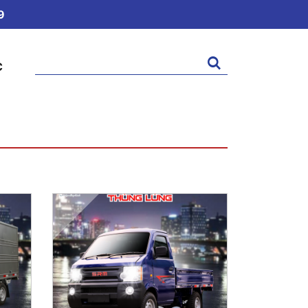
9
Tìm
C
kiếm: