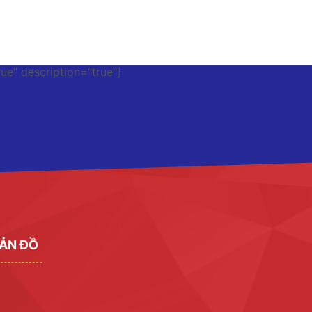
rue" description="true"]
ẢN ĐỒ