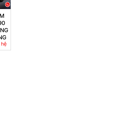
RM
90
ÙNG
NG
 hệ