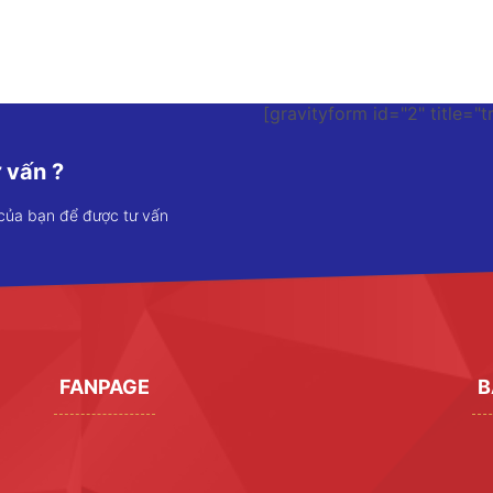
[gravityform id="2" title="t
 vấn ?
 của bạn để được tư vấn
FANPAGE
B