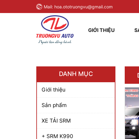
Mail:
hoa.ototruongvu@gmail.com
GIỚI THIỆU
S
DANH MỤC
Giới thiệu
Sản phẩm
XE TẢI SRM
+ SRM K990