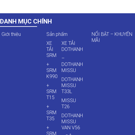
DANH MỤC CHÍNH
Giới thiệu
Sản phẩm
NỔI BẬT – KHUYẾN
MÃI
XE
XE TẢI
TẢI
DOTHANH
SRM
–
+
DOTHANH
SRM
MISSU
K990
DOTHANH
+
MISSU
SRM
T33L
T15
MISSU
+
T26
SRM
DOTHANH
T35
MISSU
+
VAN V56
SRM