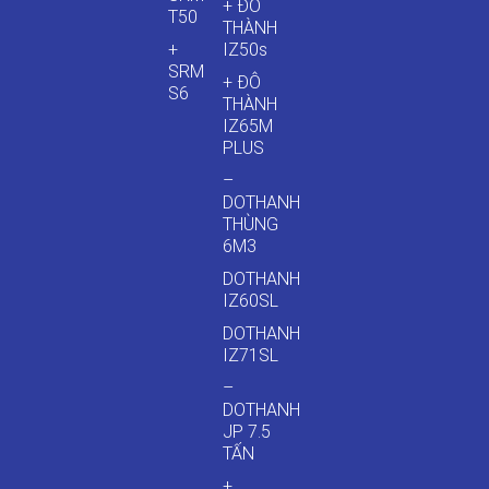
+ ĐÔ
T50
THÀNH
+
IZ50s
SRM
+ ĐÔ
S6
THÀNH
IZ65M
PLUS
–
DOTHANH
THÙNG
6M3
DOTHANH
IZ60SL
DOTHANH
IZ71SL
–
DOTHANH
JP 7.5
TẤN
+