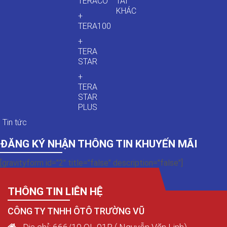
TERACO
TẢI
KHÁC
+
TERA100
+
TERA
STAR
+
TERA
STAR
PLUS
Tin tức
ĐĂNG KÝ NHẬN THÔNG TIN KHUYẾN MÃI
[gravityform id="2" title="false" description="false"]
THÔNG TIN LIÊN HỆ
CÔNG TY TNHH ÔTÔ TRƯỜNG VŨ