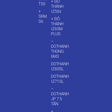
+ ĐÔ
T50
THÀNH
+
IZ50s
SRM
+ ĐÔ
S6
THÀNH
IZ65M
PLUS
–
DOTHANH
THÙNG
6M3
DOTHANH
IZ60SL
DOTHANH
IZ71SL
–
DOTHANH
JP 7.5
TẤN
+