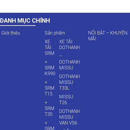
DANH MỤC CHÍNH
Giới thiệu
Sản phẩm
NỔI BẬT – KHUYẾN
MÃI
XE
XE TẢI
TẢI
DOTHANH
SRM
–
+
DOTHANH
SRM
MISSU
K990
DOTHANH
+
MISSU
SRM
T33L
T15
MISSU
+
T26
SRM
DOTHANH
T35
MISSU
+
VAN V56
SRM