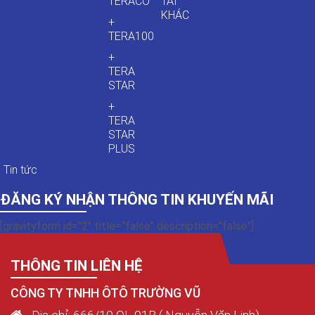
TERACO
TẢI
KHÁC
+
TERA100
+
TERA
STAR
+
TERA
STAR
PLUS
Tin tức
ĐĂNG KÝ NHẬN THÔNG TIN KHUYẾN MÃI
[gravityform id="2" title="false" description="false"]
THÔNG TIN LIÊN HỆ
CÔNG TY TNHH ÔTÔ TRƯỜNG VŨ