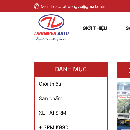
Mail:
hoa.ototruongvu@gmail.com
GIỚI THIỆU
S
DANH MỤC
Giới thiệu
Sản phẩm
XE TẢI SRM
+ SRM K990