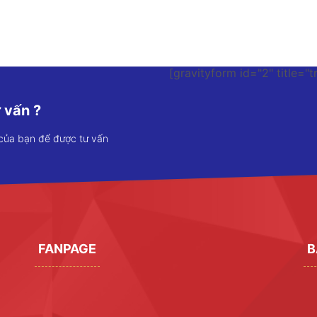
[gravityform id="2" title="t
 vấn ?
 của bạn để được tư vấn
FANPAGE
B