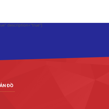
rue" description="true"]
ẢN ĐỒ