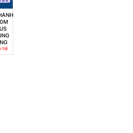
HANH
50M
US
ÙNG
NG
n hệ