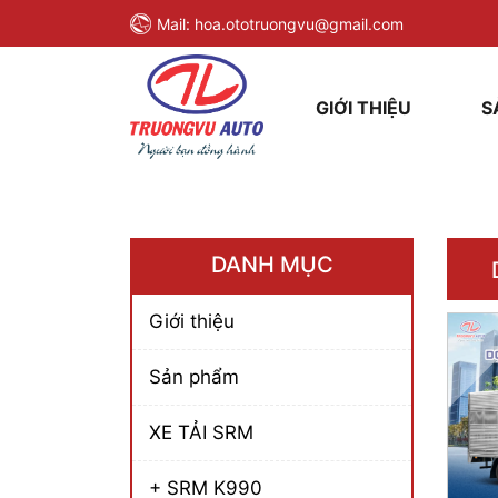
Mail:
hoa.ototruongvu@gmail.com
GIỚI THIỆU
S
DANH MỤC
Giới thiệu
Sản phẩm
XE TẢI SRM
+ SRM K990