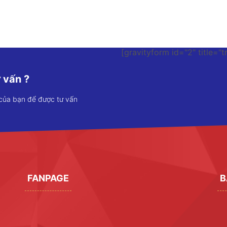
[gravityform id="2" title="t
 vấn ?
 của bạn để được tư vấn
FANPAGE
B