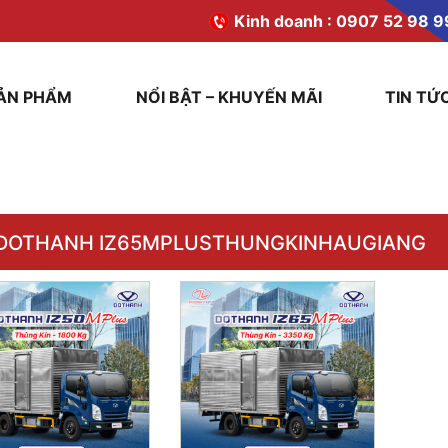
Kinh doanh :
0907 52 98 9
ẢN PHẨM
NỔI BẬT – KHUYẾN MÃI
TIN TỨ
DOTHANH IZ65MPLUSTHUNGKINHAUGIANG