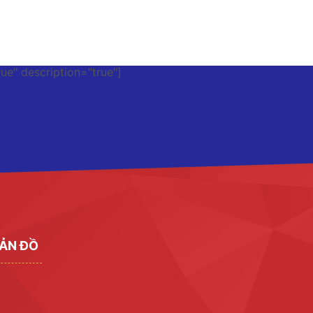
rue" description="true"]
ẢN ĐỒ