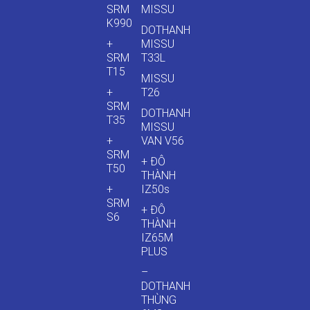
SRM
MISSU
K990
DOTHANH
+
MISSU
SRM
T33L
T15
MISSU
+
T26
SRM
DOTHANH
T35
MISSU
+
VAN V56
SRM
+ ĐÔ
T50
THÀNH
+
IZ50s
SRM
+ ĐÔ
S6
THÀNH
IZ65M
PLUS
–
DOTHANH
THÙNG