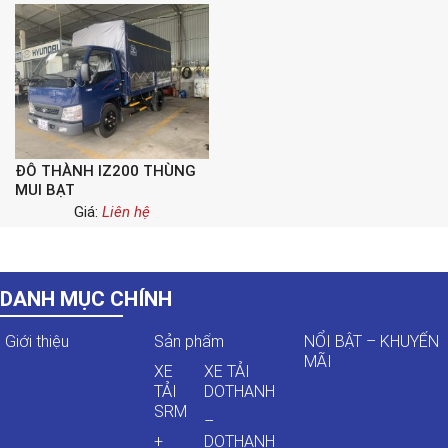
ĐÔ THÀNH IZ200 THÙNG
MUI BẠT
Giá:
Liên hệ
DANH MỤC CHÍNH
Giới thiệu
Sản phẩm
NỔI BẬT – KHUYẾN
MÃI
XE
XE TẢI
TẢI
DOTHANH
SRM
–
+
DOTHANH