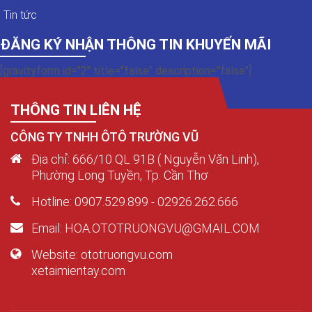
Tin tức
ĐĂNG KÝ NHẬN THÔNG TIN KHUYẾN MÃI
[gravityform id="2" title="false" description="false"]
THÔNG TIN LIÊN HỆ
CÔNG TY TNHH ÔTÔ TRƯỜNG VŨ
Địa chỉ: 666/10 QL 91B ( Nguyễn Văn Linh),
Phường Long Tuyền, Tp. Cần Thơ
Hotline: 0907.529.899 - 02926.262.666
Email: HOA.OTOTRUONGVU@GMAIL.COM
Website: ototruongvu.com
xetaimientay.com