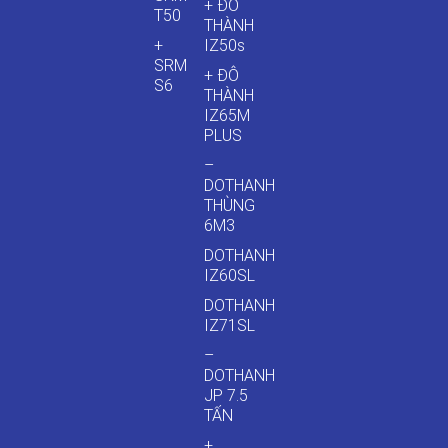
+ ĐÔ
T50
THÀNH
+
IZ50s
SRM
+ ĐÔ
S6
THÀNH
IZ65M
PLUS
–
DOTHANH
THÙNG
6M3
DOTHANH
IZ60SL
DOTHANH
IZ71SL
–
DOTHANH
JP 7.5
TẤN
+