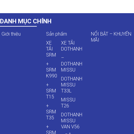
DANH MỤC CHÍNH
Giới thiệu
Sản phẩm
NỔI BẬT – KHUYẾN
MÃI
XE
XE TẢI
TẢI
DOTHANH
SRM
–
+
DOTHANH
SRM
MISSU
K990
DOTHANH
+
MISSU
SRM
T33L
T15
MISSU
+
T26
SRM
DOTHANH
T35
MISSU
+
VAN V56
SRM