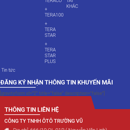
TERACO
TẢI
KHÁC
+
TERA100
+
TERA
STAR
+
TERA
STAR
PLUS
Tin tức
ĐĂNG KÝ NHẬN THÔNG TIN KHUYẾN MÃI
[gravityform id="2" title="false" description="false"]
THÔNG TIN LIÊN HỆ
CÔNG TY TNHH ÔTÔ TRƯỜNG VŨ