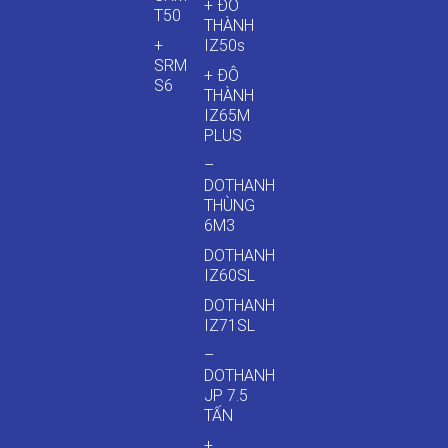
+ ĐÔ
T50
THÀNH
+
IZ50s
SRM
+ ĐÔ
S6
THÀNH
IZ65M
PLUS
–
DOTHANH
THÙNG
6M3
DOTHANH
IZ60SL
DOTHANH
IZ71SL
–
DOTHANH
JP 7.5
TẤN
+