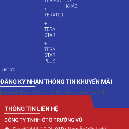
TERACO
TẢI
KHÁC
+
TERA100
+
TERA
STAR
+
TERA
STAR
PLUS
Tin tức
ĐĂNG KÝ NHẬN THÔNG TIN KHUYẾN MÃI
[gravityform id="2" title="false" description="false"]
THÔNG TIN LIÊN HỆ
CÔNG TY TNHH ÔTÔ TRƯỜNG VŨ