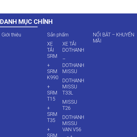
DANH MỤC CHÍNH
Giới thiệu
Sản phẩm
NỔI BẬT – KHUYẾN
MÃI
XE
XE TẢI
TẢI
DOTHANH
SRM
–
+
DOTHANH
SRM
MISSU
K990
DOTHANH
+
MISSU
SRM
T33L
T15
MISSU
+
T26
SRM
DOTHANH
T35
MISSU
+
VAN V56
SRM