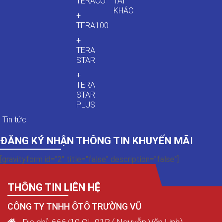
TERACO
TẢI
KHÁC
+
TERA100
+
TERA
STAR
+
TERA
STAR
PLUS
Tin tức
ĐĂNG KÝ NHẬN THÔNG TIN KHUYẾN MÃI
[gravityform id="2" title="false" description="false"]
THÔNG TIN LIÊN HỆ
CÔNG TY TNHH ÔTÔ TRƯỜNG VŨ