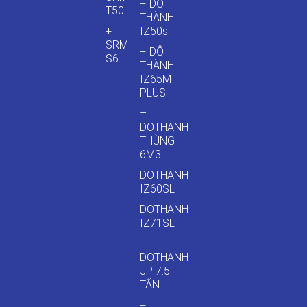
+ ĐÔ
T50
THÀNH
+
IZ50s
SRM
+ ĐÔ
S6
THÀNH
IZ65M
PLUS
–
DOTHANH
THÙNG
6M3
DOTHANH
IZ60SL
DOTHANH
IZ71SL
–
DOTHANH
JP 7.5
TẤN
+