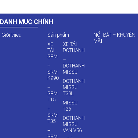
DANH MỤC CHÍNH
Giới thiệu
Sản phẩm
NỔI BẬT – KHUYẾN
MÃI
XE
XE TẢI
TẢI
DOTHANH
SRM
–
+
DOTHANH
SRM
MISSU
K990
DOTHANH
+
MISSU
SRM
T33L
T15
MISSU
+
T26
SRM
DOTHANH
T35
MISSU
+
VAN V56
SRM