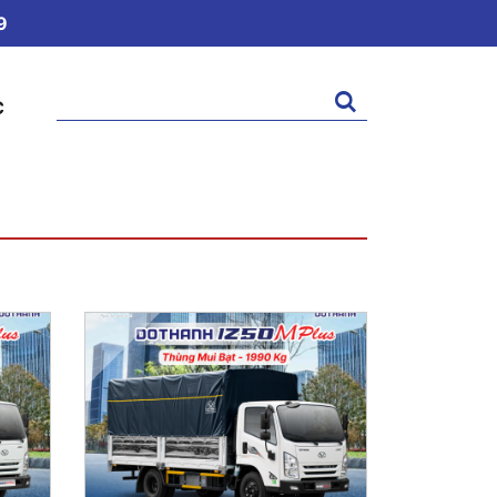
9
Tìm
C
kiếm: