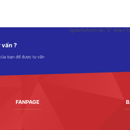
[gravityform id="2" title="t
 vấn ?
 của bạn để được tư vấn
FANPAGE
B