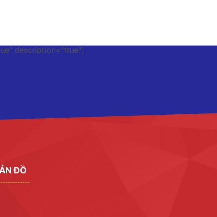
rue" description="true"]
ẢN ĐỒ