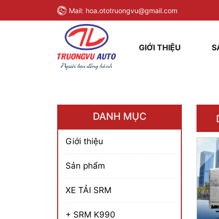
Mail:
hoa.ototruongvu@gmail.com
GIỚI THIỆU
S
DANH MỤC
Giới thiệu
Sản phẩm
XE TẢI SRM
+ SRM K990