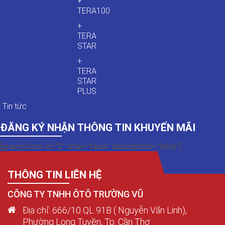
+
TERA100
+
TERA
STAR
+
TERA
STAR
PLUS
Tin tức
ĐĂNG KÝ NHẬN THÔNG TIN KHUYẾN MÃI
[gravityform id="2" title="false" description="false"]
THÔNG TIN LIÊN HỆ
CÔNG TY TNHH ÔTÔ TRƯỜNG VŨ
Địa chỉ: 666/10 QL 91B ( Nguyễn Văn Linh),
Phường Long Tuyền, Tp. Cần Thơ