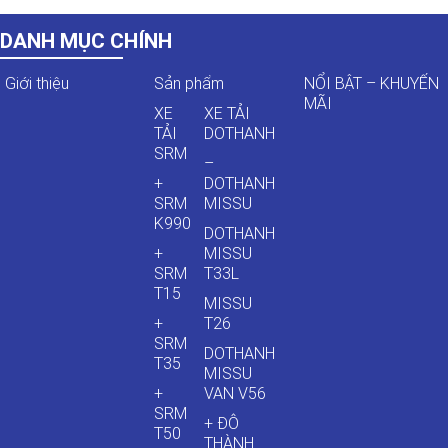
DANH MỤC CHÍNH
Giới thiệu
Sản phẩm
NỔI BẬT – KHUYẾN
MÃI
XE
XE TẢI
TẢI
DOTHANH
SRM
–
+
DOTHANH
SRM
MISSU
K990
DOTHANH
+
MISSU
SRM
T33L
T15
MISSU
+
T26
SRM
DOTHANH
T35
MISSU
+
VAN V56
SRM
+ ĐÔ
T50
THÀNH