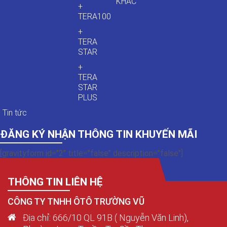
KHÁC
+
TERA100
+
TERA
STAR
+
TERA
STAR
PLUS
Tin tức
ĐĂNG KÝ NHẬN THÔNG TIN KHUYẾN MÃI
[gravityform id="2" title="false" description="false"]
THÔNG TIN LIÊN HỆ
CÔNG TY TNHH ÔTÔ TRƯỜNG VŨ
Địa chỉ: 666/10 QL 91B ( Nguyễn Văn Linh),