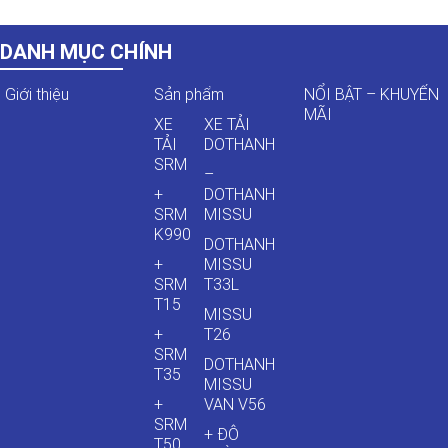
DANH MỤC CHÍNH
Giới thiệu
Sản phẩm
NỔI BẬT – KHUYẾN
MÃI
XE
XE TẢI
TẢI
DOTHANH
SRM
–
+
DOTHANH
SRM
MISSU
K990
DOTHANH
+
MISSU
SRM
T33L
T15
MISSU
+
T26
SRM
DOTHANH
T35
MISSU
+
VAN V56
SRM
+ ĐÔ
T50