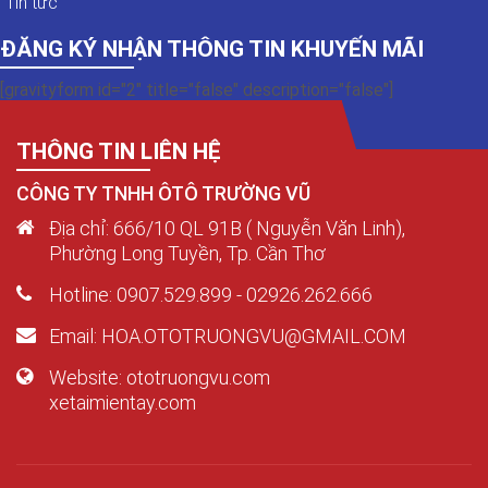
Tin tức
ĐĂNG KÝ NHẬN THÔNG TIN KHUYẾN MÃI
[gravityform id="2" title="false" description="false"]
THÔNG TIN LIÊN HỆ
CÔNG TY TNHH ÔTÔ TRƯỜNG VŨ
Địa chỉ: 666/10 QL 91B ( Nguyễn Văn Linh),
Phường Long Tuyền, Tp. Cần Thơ
Hotline: 0907.529.899 - 02926.262.666
Email: HOA.OTOTRUONGVU@GMAIL.COM
Website: ototruongvu.com
xetaimientay.com