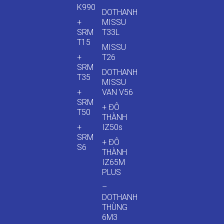
K990
DOTHANH
+
MISSU
SRM
T33L
T15
MISSU
+
T26
SRM
DOTHANH
T35
MISSU
+
VAN V56
SRM
+ ĐÔ
T50
THÀNH
+
IZ50s
SRM
+ ĐÔ
S6
THÀNH
IZ65M
PLUS
–
DOTHANH
THÙNG
6M3