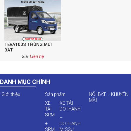
TERA100S THÙNG MUI
BẠT
Giá:
Liên hệ
DANH MỤC CHÍNH
Giới thiệu
Sản phẩm
NỔI BẬT – KHUYẾN
MÃI
XE
XE TẢI
TẢI
DOTHANH
SRM
–
+
DOTHANH
SRM
MISSU