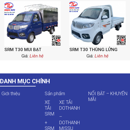
SRM T30 MUI BẠT
SRM T30 THÙNG LỬNG
Giá:
Liên hệ
Giá:
Liên hệ
DANH MỤC CHÍNH
Giới thiệu
Sản phẩm
NỔI BẬT – KHUYẾN
MÃI
XE
XE TẢI
TẢI
DOTHANH
SRM
–
+
DOTHANH
SRM
MISSU