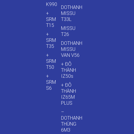
K990
DOTHANH
+
MISSU
SRM
T33L
T15
MISSU
+
T26
SRM
DOTHANH
T35
MISSU
+
VAN V56
SRM
+ ĐÔ
T50
THÀNH
+
IZ50s
SRM
+ ĐÔ
S6
THÀNH
IZ65M
PLUS
–
DOTHANH
THÙNG
6M3