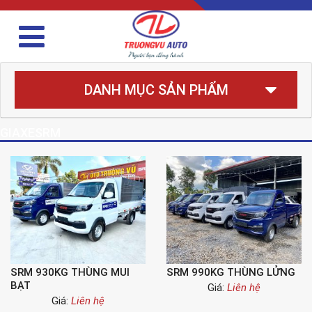
DANH MỤC SẢN PHẨM
GIAXESRM
SRM 930KG THÙNG MUI
SRM 990KG THÙNG LỬNG
BẠT
Giá:
Liên hệ
Giá:
Liên hệ