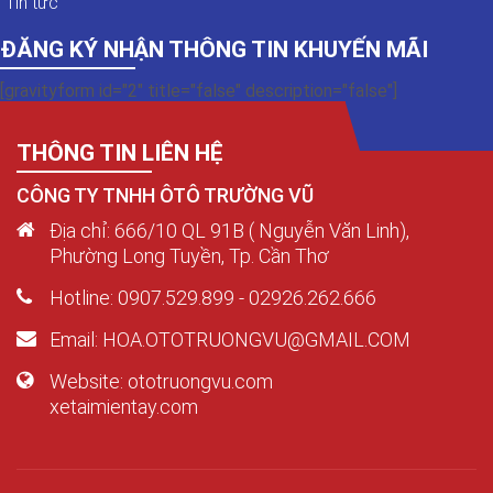
Tin tức
ĐĂNG KÝ NHẬN THÔNG TIN KHUYẾN MÃI
[gravityform id="2" title="false" description="false"]
THÔNG TIN LIÊN HỆ
CÔNG TY TNHH ÔTÔ TRƯỜNG VŨ
Địa chỉ: 666/10 QL 91B ( Nguyễn Văn Linh),
Phường Long Tuyền, Tp. Cần Thơ
Hotline: 0907.529.899 - 02926.262.666
Email: HOA.OTOTRUONGVU@GMAIL.COM
Website: ototruongvu.com
xetaimientay.com