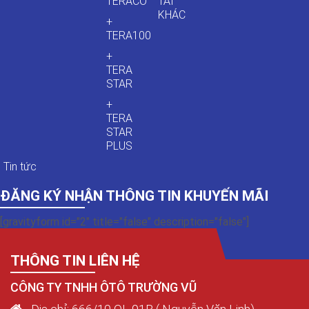
TERACO
TẢI
KHÁC
+
TERA100
+
TERA
STAR
+
TERA
STAR
PLUS
Tin tức
ĐĂNG KÝ NHẬN THÔNG TIN KHUYẾN MÃI
[gravityform id="2" title="false" description="false"]
THÔNG TIN LIÊN HỆ
CÔNG TY TNHH ÔTÔ TRƯỜNG VŨ