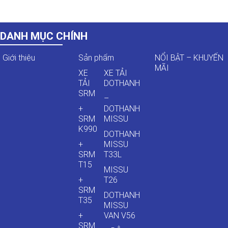
DANH MỤC CHÍNH
Giới thiệu
Sản phẩm
NỔI BẬT – KHUYẾN
MÃI
XE
XE TẢI
TẢI
DOTHANH
SRM
–
+
DOTHANH
SRM
MISSU
K990
DOTHANH
+
MISSU
SRM
T33L
T15
MISSU
+
T26
SRM
DOTHANH
T35
MISSU
+
VAN V56
SRM