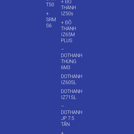
+ ĐÔ
T50
THÀNH
+
IZ50s
SRM
+ ĐÔ
S6
THÀNH
IZ65M
PLUS
–
DOTHANH
THÙNG
6M3
DOTHANH
IZ60SL
DOTHANH
IZ71SL
–
DOTHANH
JP 7.5
TẤN
+