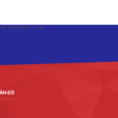
rue" description="true"]
ẢN ĐỒ