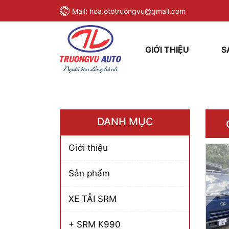
Mail:
hoa.ototruongvu@gmail.com
GIỚI THIỆU
S
DANH MỤC
Giới thiệu
Sản phẩm
XE TẢI SRM
+ SRM K990