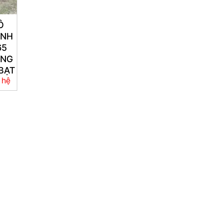
Ô
ÀNH
65
ÙNG
BẠT
 hệ