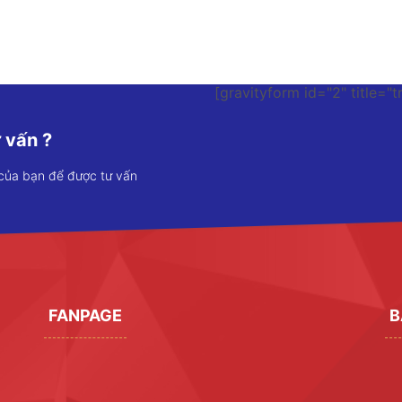
[gravityform id="2" title="t
 vấn ?
 của bạn để được tư vấn
FANPAGE
B