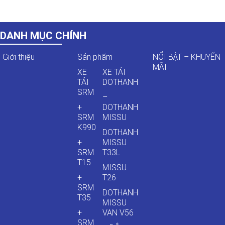
DANH MỤC CHÍNH
Giới thiệu
Sản phẩm
NỔI BẬT – KHUYẾN
MÃI
XE
XE TẢI
TẢI
DOTHANH
SRM
–
+
DOTHANH
SRM
MISSU
K990
DOTHANH
+
MISSU
SRM
T33L
T15
MISSU
+
T26
SRM
DOTHANH
T35
MISSU
+
VAN V56
SRM