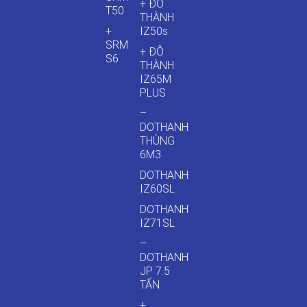
+ ĐÔ
T50
THÀNH
+
IZ50s
SRM
+ ĐÔ
S6
THÀNH
IZ65M
PLUS
–
DOTHANH
THÙNG
6M3
DOTHANH
IZ60SL
DOTHANH
IZ71SL
–
DOTHANH
JP 7.5
TẤN
+