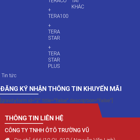
TERACO
TẢI
KHÁC
+
TERA100
+
TERA
STAR
+
TERA
STAR
PLUS
Tin tức
ĐĂNG KÝ NHẬN THÔNG TIN KHUYẾN MÃI
[gravityform id="2" title="false" description="false"]
THÔNG TIN LIÊN HỆ
CÔNG TY TNHH ÔTÔ TRƯỜNG VŨ