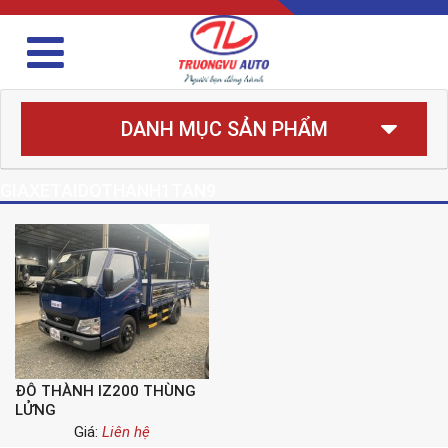
DANH MỤC SẢN PHẨM
GIAXETAIDOTHANH1TAN9
ĐÔ THÀNH IZ200 THÙNG
LỬNG
Giá:
Liên hệ