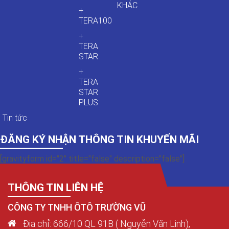
KHÁC
+
TERA100
+
TERA
STAR
+
TERA
STAR
PLUS
Tin tức
ĐĂNG KÝ NHẬN THÔNG TIN KHUYẾN MÃI
[gravityform id="2" title="false" description="false"]
THÔNG TIN LIÊN HỆ
CÔNG TY TNHH ÔTÔ TRƯỜNG VŨ
Địa chỉ: 666/10 QL 91B ( Nguyễn Văn Linh),