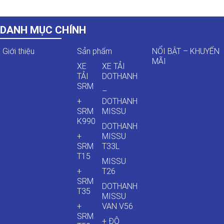
DANH MỤC CHÍNH
Giới thiệu
Sản phẩm
NỔI BẬT – KHUYẾN
MÃI
XE
XE TẢI
TẢI
DOTHANH
SRM
–
+
DOTHANH
SRM
MISSU
K990
DOTHANH
+
MISSU
SRM
T33L
T15
MISSU
+
T26
SRM
DOTHANH
T35
MISSU
+
VAN V56
SRM
+ ĐÔ