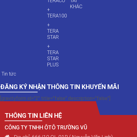
TERACO
TẢI
KHÁC
+
TERA100
+
TERA
STAR
+
TERA
STAR
PLUS
Tin tức
ĐĂNG KÝ NHẬN THÔNG TIN KHUYẾN MÃI
[gravityform id="2" title="false" description="false"]
THÔNG TIN LIÊN HỆ
CÔNG TY TNHH ÔTÔ TRƯỜNG VŨ