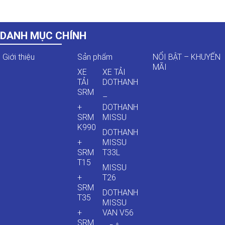
DANH MỤC CHÍNH
Giới thiệu
Sản phẩm
NỔI BẬT – KHUYẾN
MÃI
XE
XE TẢI
TẢI
DOTHANH
SRM
–
+
DOTHANH
SRM
MISSU
K990
DOTHANH
+
MISSU
SRM
T33L
T15
MISSU
+
T26
SRM
DOTHANH
T35
MISSU
+
VAN V56
SRM