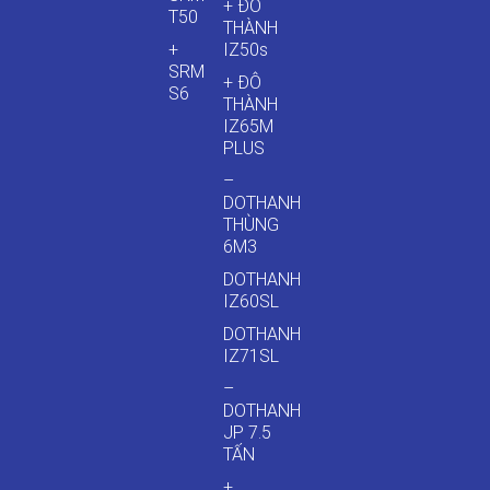
+ ĐÔ
T50
THÀNH
+
IZ50s
SRM
+ ĐÔ
S6
THÀNH
IZ65M
PLUS
–
DOTHANH
THÙNG
6M3
DOTHANH
IZ60SL
DOTHANH
IZ71SL
–
DOTHANH
JP 7.5
TẤN
+