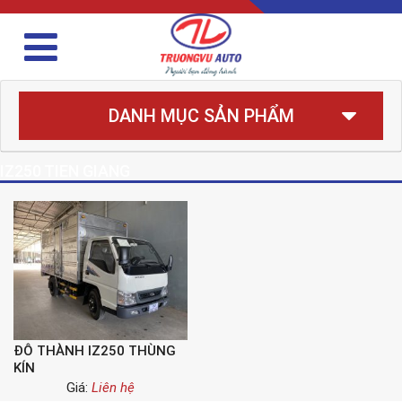
DANH MỤC SẢN PHẨM
IZ250 TIEN GIANG
ĐÔ THÀNH IZ250 THÙNG
KÍN
Giá:
Liên hệ