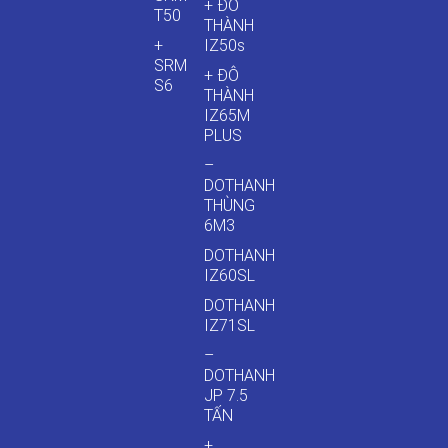
+ ĐÔ
T50
THÀNH
+
IZ50s
SRM
+ ĐÔ
S6
THÀNH
IZ65M
PLUS
–
DOTHANH
THÙNG
6M3
DOTHANH
IZ60SL
DOTHANH
IZ71SL
–
DOTHANH
JP 7.5
TẤN
+