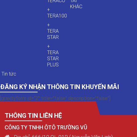
TERACO
TẢI
KHÁC
+
TERA100
+
TERA
STAR
+
TERA
STAR
PLUS
Tin tức
ĐĂNG KÝ NHẬN THÔNG TIN KHUYẾN MÃI
[gravityform id="2" title="false" description="false"]
THÔNG TIN LIÊN HỆ
CÔNG TY TNHH ÔTÔ TRƯỜNG VŨ