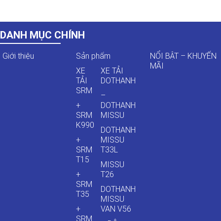
DANH MỤC CHÍNH
Giới thiệu
Sản phẩm
NỔI BẬT – KHUYẾN
MÃI
XE
XE TẢI
TẢI
DOTHANH
SRM
–
+
DOTHANH
SRM
MISSU
K990
DOTHANH
+
MISSU
SRM
T33L
T15
MISSU
+
T26
SRM
DOTHANH
T35
MISSU
+
VAN V56
SRM