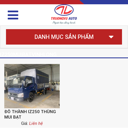
DANH MỤC SẢN PHẨM
IZ250MUIBATVINHLONG
ĐÔ THÀNH IZ250 THÙNG
MUI BẠT
Giá:
Liên hệ