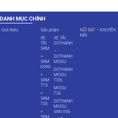
DANH MỤC CHÍNH
Giới thiệu
Sản phẩm
NỔI BẬT – KHUYẾN
MÃI
XE
XE TẢI
TẢI
DOTHANH
SRM
–
+
DOTHANH
SRM
MISSU
K990
DOTHANH
+
MISSU
SRM
T33L
T15
MISSU
+
T26
SRM
DOTHANH
T35
MISSU
+
VAN V56
SRM