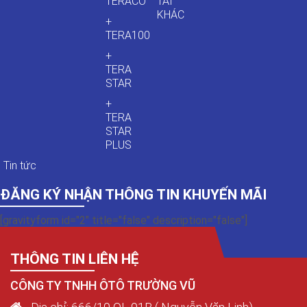
TERACO
TẢI
KHÁC
+
TERA100
+
TERA
STAR
+
TERA
STAR
PLUS
Tin tức
ĐĂNG KÝ NHẬN THÔNG TIN KHUYẾN MÃI
[gravityform id="2" title="false" description="false"]
THÔNG TIN LIÊN HỆ
CÔNG TY TNHH ÔTÔ TRƯỜNG VŨ