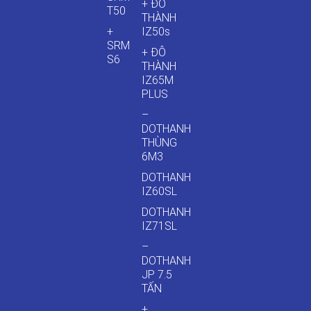
+ ĐÔ
T50
THÀNH
+
IZ50s
SRM
+ ĐÔ
S6
THÀNH
IZ65M
PLUS
–
DOTHANH
THÙNG
6M3
DOTHANH
IZ60SL
DOTHANH
IZ71SL
–
DOTHANH
JP 7.5
TẤN
+