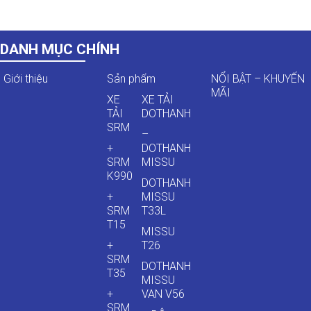
DANH MỤC CHÍNH
Giới thiệu
Sản phẩm
NỔI BẬT – KHUYẾN
MÃI
XE
XE TẢI
TẢI
DOTHANH
SRM
–
+
DOTHANH
SRM
MISSU
K990
DOTHANH
+
MISSU
SRM
T33L
T15
MISSU
+
T26
SRM
DOTHANH
T35
MISSU
+
VAN V56
SRM