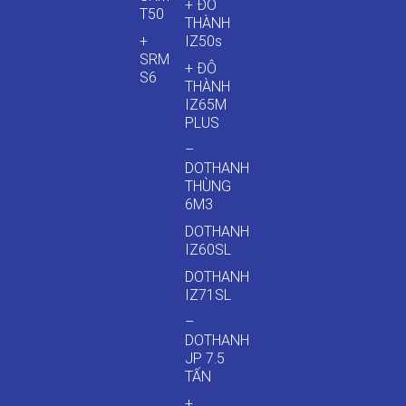
+ ĐÔ
T50
THÀNH
+
IZ50s
SRM
+ ĐÔ
S6
THÀNH
IZ65M
PLUS
–
DOTHANH
THÙNG
6M3
DOTHANH
IZ60SL
DOTHANH
IZ71SL
–
DOTHANH
JP 7.5
TẤN
+