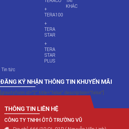
TERACO
TẢI
KHÁC
+
TERA100
+
TERA
STAR
+
TERA
STAR
PLUS
Tin tức
ĐĂNG KÝ NHẬN THÔNG TIN KHUYẾN MÃI
[gravityform id="2" title="false" description="false"]
THÔNG TIN LIÊN HỆ
CÔNG TY TNHH ÔTÔ TRƯỜNG VŨ