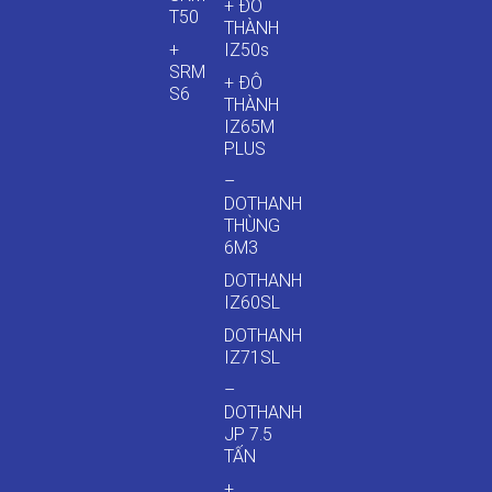
+ ĐÔ
T50
THÀNH
+
IZ50s
SRM
+ ĐÔ
S6
THÀNH
IZ65M
PLUS
–
DOTHANH
THÙNG
6M3
DOTHANH
IZ60SL
DOTHANH
IZ71SL
–
DOTHANH
JP 7.5
TẤN
+