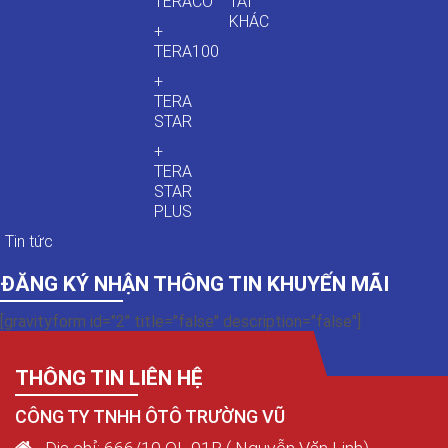
TERACO
TẢI
KHÁC
+
TERA100
+
TERA
STAR
+
TERA
STAR
PLUS
Tin tức
ĐĂNG KÝ NHẬN THÔNG TIN KHUYẾN MÃI
[gravityform id="2" title="false" description="false"]
THÔNG TIN LIÊN HỆ
CÔNG TY TNHH ÔTÔ TRƯỜNG VŨ