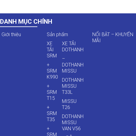
DANH MỤC CHÍNH
Giới thiệu
Sản phẩm
NỔI BẬT – KHUYẾN
MÃI
XE
XE TẢI
TẢI
DOTHANH
SRM
–
+
DOTHANH
SRM
MISSU
K990
DOTHANH
+
MISSU
SRM
T33L
T15
MISSU
+
T26
SRM
DOTHANH
T35
MISSU
+
VAN V56
SRM