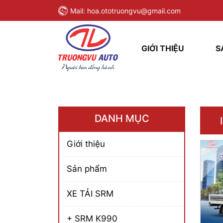
Mail:
hoa.ototruongvu@gmail.com
GIỚI THIỆU
S
DANH MỤC
Giới thiệu
Sản phẩm
XE TẢI SRM
+ SRM K990