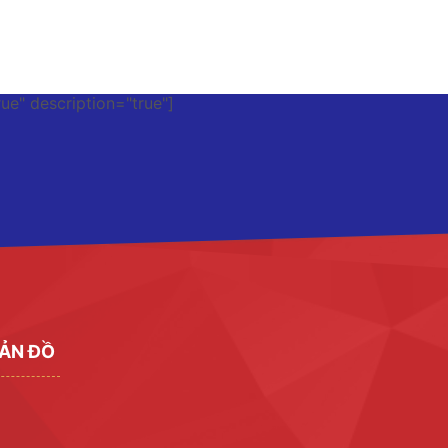
rue" description="true"]
ẢN ĐỒ