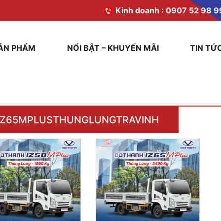
Kinh doanh :
0907 52 98 9
ẢN PHẨM
NỔI BẬT – KHUYẾN MÃI
TIN TỨ
IZ65MPLUSTHUNGLUNGTRAVINH