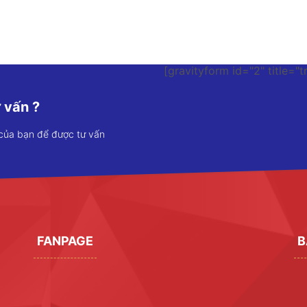
[gravityform id="2" title="t
 vấn ?
 của bạn để được tư vấn
FANPAGE
B