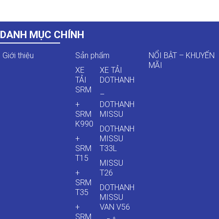
DANH MỤC CHÍNH
Giới thiệu
Sản phẩm
NỔI BẬT – KHUYẾN
MÃI
XE
XE TẢI
TẢI
DOTHANH
SRM
–
+
DOTHANH
SRM
MISSU
K990
DOTHANH
+
MISSU
SRM
T33L
T15
MISSU
+
T26
SRM
DOTHANH
T35
MISSU
+
VAN V56
SRM