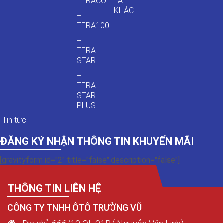
TERACO
TẢI
KHÁC
+
TERA100
+
TERA
STAR
+
TERA
STAR
PLUS
Tin tức
ĐĂNG KÝ NHẬN THÔNG TIN KHUYẾN MÃI
[gravityform id="2" title="false" description="false"]
THÔNG TIN LIÊN HỆ
CÔNG TY TNHH ÔTÔ TRƯỜNG VŨ