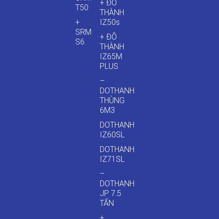
+ ĐÔ
T50
THÀNH
+
IZ50s
SRM
+ ĐÔ
S6
THÀNH
IZ65M
PLUS
–
DOTHANH
THÙNG
6M3
DOTHANH
IZ60SL
DOTHANH
IZ71SL
–
DOTHANH
JP 7.5
TẤN
+