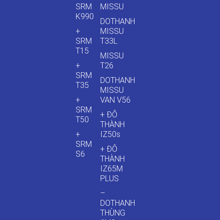
SRM
MISSU
K990
DOTHANH
+
MISSU
SRM
T33L
T15
MISSU
+
T26
SRM
DOTHANH
T35
MISSU
+
VAN V56
SRM
+ ĐÔ
T50
THÀNH
+
IZ50s
SRM
+ ĐÔ
S6
THÀNH
IZ65M
PLUS
–
DOTHANH
THÙNG