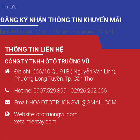
Tin tức
ĐĂNG KÝ NHẬN THÔNG TIN KHUYẾN MÃI
[gravityform id="2" title="false" description="false"]
THÔNG TIN LIÊN HỆ
CÔNG TY TNHH ÔTÔ TRƯỜNG VŨ
Địa chỉ: 666/10 QL 91B ( Nguyễn Văn Linh),
Phường Long Tuyền, Tp. Cần Thơ
Hotline: 0907.529.899 - 02926.262.666
Email: HOA.OTOTRUONGVU@GMAIL.COM
Website: ototruongvu.com
xetaimientay.com