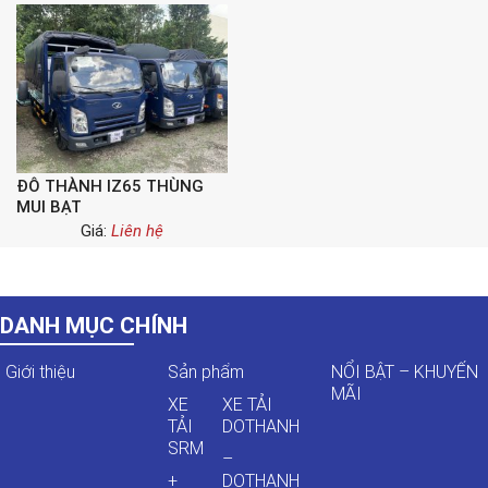
ĐÔ THÀNH IZ65 THÙNG
MUI BẠT
Giá:
Liên hệ
DANH MỤC CHÍNH
Giới thiệu
Sản phẩm
NỔI BẬT – KHUYẾN
MÃI
XE
XE TẢI
TẢI
DOTHANH
SRM
–
+
DOTHANH