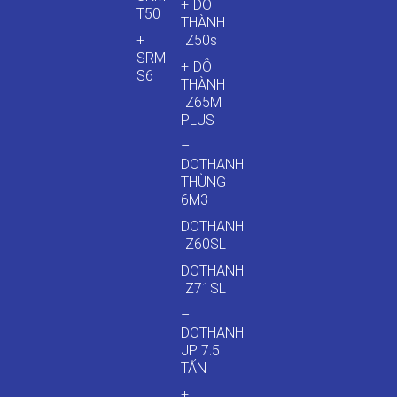
+ ĐÔ
T50
THÀNH
+
IZ50s
SRM
+ ĐÔ
S6
THÀNH
IZ65M
PLUS
–
DOTHANH
THÙNG
6M3
DOTHANH
IZ60SL
DOTHANH
IZ71SL
–
DOTHANH
JP 7.5
TẤN
+