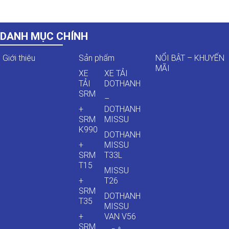
DANH MỤC CHÍNH
Giới thiệu
Sản phẩm
NỔI BẬT – KHUYẾN
MÃI
XE
XE TẢI
TẢI
DOTHANH
SRM
–
+
DOTHANH
SRM
MISSU
K990
DOTHANH
+
MISSU
SRM
T33L
T15
MISSU
+
T26
SRM
DOTHANH
T35
MISSU
+
VAN V56
SRM