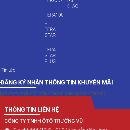
TERACO
TẢI
KHÁC
+
TERA100
+
TERA
STAR
+
TERA
STAR
PLUS
Tin tức
ĐĂNG KÝ NHẬN THÔNG TIN KHUYẾN MÃI
[gravityform id="2" title="false" description="false"]
THÔNG TIN LIÊN HỆ
CÔNG TY TNHH ÔTÔ TRƯỜNG VŨ