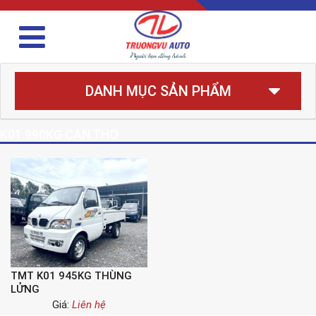
DANH MỤC SẢN PHẨM
K01 990KG CAN THO
TMT K01 945KG THÙNG
LỬNG
Giá:
Liên hệ