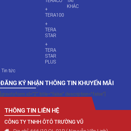
TERACO
TẢI
KHÁC
+
TERA100
+
TERA
STAR
+
TERA
STAR
PLUS
Tin tức
ĐĂNG KÝ NHẬN THÔNG TIN KHUYẾN MÃI
[gravityform id="2" title="false" description="false"]
THÔNG TIN LIÊN HỆ
CÔNG TY TNHH ÔTÔ TRƯỜNG VŨ