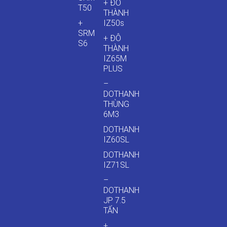
+ ĐÔ
T50
THÀNH
+
IZ50s
SRM
+ ĐÔ
S6
THÀNH
IZ65M
PLUS
–
DOTHANH
THÙNG
6M3
DOTHANH
IZ60SL
DOTHANH
IZ71SL
–
DOTHANH
JP 7.5
TẤN
+