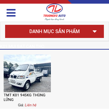
DANH MỤC SẢN PHẨM
K01 MUI BAT CAN THO
TMT K01 945KG THÙNG
LỬNG
Giá:
Liên hệ