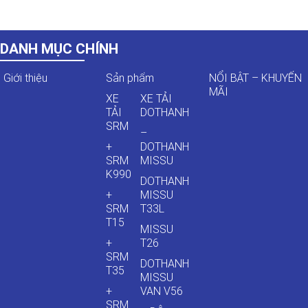
DANH MỤC CHÍNH
Giới thiệu
Sản phẩm
NỔI BẬT – KHUYẾN
MÃI
XE
XE TẢI
TẢI
DOTHANH
SRM
–
+
DOTHANH
SRM
MISSU
K990
DOTHANH
+
MISSU
SRM
T33L
T15
MISSU
+
T26
SRM
DOTHANH
T35
MISSU
+
VAN V56
SRM