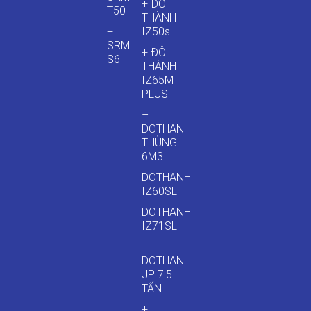
+ ĐÔ
T50
THÀNH
+
IZ50s
SRM
+ ĐÔ
S6
THÀNH
IZ65M
PLUS
–
DOTHANH
THÙNG
6M3
DOTHANH
IZ60SL
DOTHANH
IZ71SL
–
DOTHANH
JP 7.5
TẤN
+