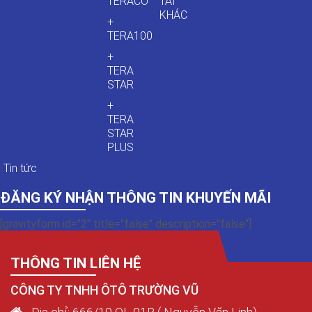
TERACO
TẢI
KHÁC
+
TERA100
+
TERA
STAR
+
TERA
STAR
PLUS
Tin tức
ĐĂNG KÝ NHẬN THÔNG TIN KHUYẾN MÃI
[gravityform id="2" title="false" description="false"]
THÔNG TIN LIÊN HỆ
CÔNG TY TNHH ÔTÔ TRƯỜNG VŨ