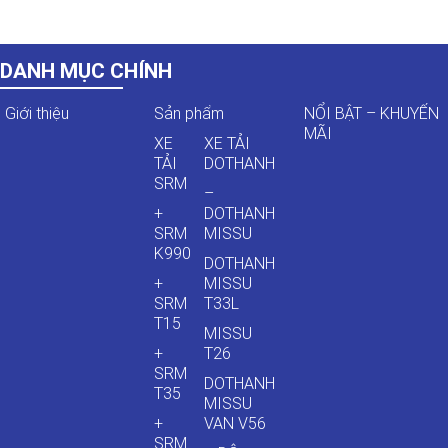
DANH MỤC CHÍNH
Giới thiệu
Sản phẩm
NỔI BẬT – KHUYẾN
MÃI
XE
XE TẢI
TẢI
DOTHANH
SRM
–
+
DOTHANH
SRM
MISSU
K990
DOTHANH
+
MISSU
SRM
T33L
T15
MISSU
+
T26
SRM
DOTHANH
T35
MISSU
+
VAN V56
SRM