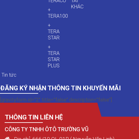
TERACO
TẢI
KHÁC
+
TERA100
+
TERA
STAR
+
TERA
STAR
PLUS
Tin tức
ĐĂNG KÝ NHẬN THÔNG TIN KHUYẾN MÃI
[gravityform id="2" title="false" description="false"]
THÔNG TIN LIÊN HỆ
CÔNG TY TNHH ÔTÔ TRƯỜNG VŨ