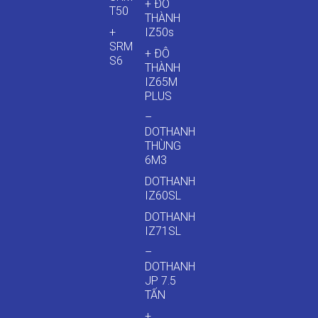
+ ĐÔ
T50
THÀNH
+
IZ50s
SRM
+ ĐÔ
S6
THÀNH
IZ65M
PLUS
–
DOTHANH
THÙNG
6M3
DOTHANH
IZ60SL
DOTHANH
IZ71SL
–
DOTHANH
JP 7.5
TẤN
+