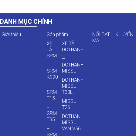
DANH MỤC CHÍNH
Giới thiệu
Sản phẩm
NỔI BẬT – KHUYẾN
MÃI
XE
XE TẢI
TẢI
DOTHANH
SRM
–
+
DOTHANH
SRM
MISSU
K990
DOTHANH
+
MISSU
SRM
T33L
T15
MISSU
+
T26
SRM
DOTHANH
T35
MISSU
+
VAN V56
SRM