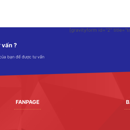
[gravityform id="2" title="t
 vấn ?
 của bạn để được tư vấn
FANPAGE
B