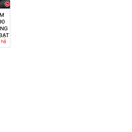
RM
90
ÙNG
BẠT
 hệ