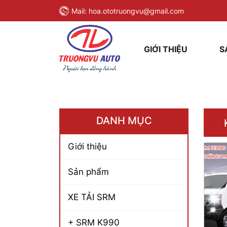
Mail:
hoa.ototruongvu@gmail.com
GIỚI THIỆU
S
DANH MỤC
Giới thiệu
Sản phẩm
XE TẢI SRM
+ SRM K990