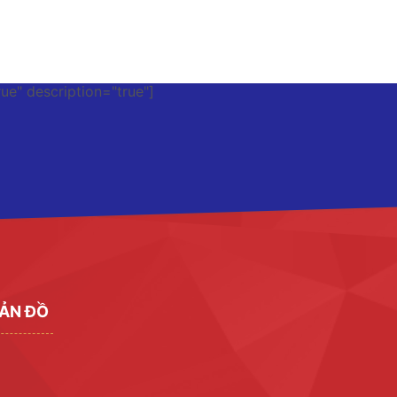
rue" description="true"]
ẢN ĐỒ