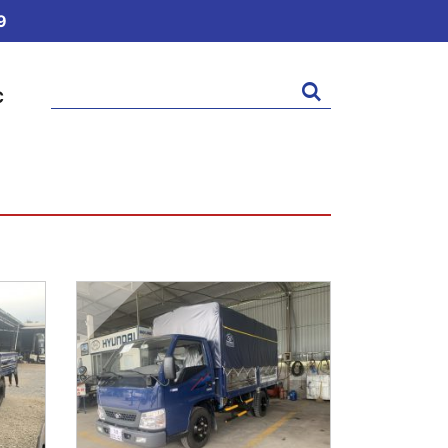
9
Tìm
C
kiếm: