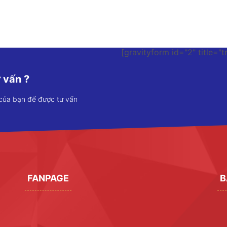
[gravityform id="2" title="t
 vấn ?
 của bạn để được tư vấn
FANPAGE
B