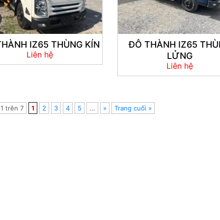
THÀNH IZ65 THÙNG KÍN
ĐÔ THÀNH IZ65 TH
Liên hệ
LỬNG
Liên hệ
1 trên 7
1
2
3
4
5
...
»
Trang cuối »