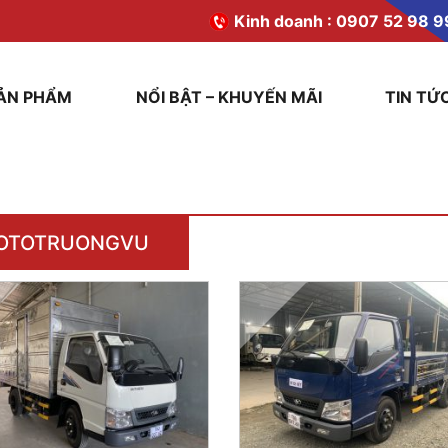
Kinh doanh :
0907 52 98 9
ẢN PHẨM
NỔI BẬT – KHUYẾN MÃI
TIN TỨ
OTOTRUONGVU