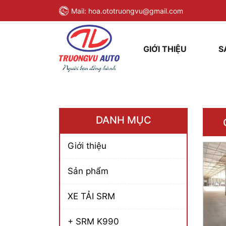
Mail:
hoa.ototruongvu@gmail.com
GIỚI THIỆU
S
DANH MỤC
Giới thiệu
Sản phẩm
XE TẢI SRM
+ SRM K990