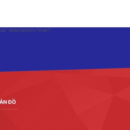
rue" description="true"]
ẢN ĐỒ