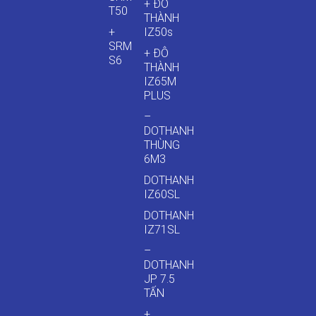
+ ĐÔ
T50
THÀNH
+
IZ50s
SRM
+ ĐÔ
S6
THÀNH
IZ65M
PLUS
–
DOTHANH
THÙNG
6M3
DOTHANH
IZ60SL
DOTHANH
IZ71SL
–
DOTHANH
JP 7.5
TẤN
+