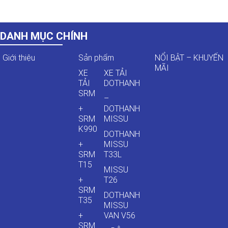
DANH MỤC CHÍNH
Giới thiệu
Sản phẩm
NỔI BẬT – KHUYẾN
MÃI
XE
XE TẢI
TẢI
DOTHANH
SRM
–
+
DOTHANH
SRM
MISSU
K990
DOTHANH
+
MISSU
SRM
T33L
T15
MISSU
+
T26
SRM
DOTHANH
T35
MISSU
+
VAN V56
SRM