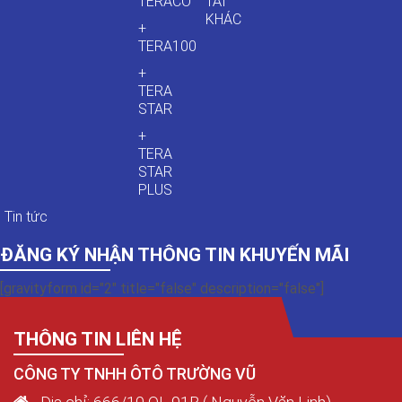
TERACO
TẢI
KHÁC
+
TERA100
+
TERA
STAR
+
TERA
STAR
PLUS
Tin tức
ĐĂNG KÝ NHẬN THÔNG TIN KHUYẾN MÃI
[gravityform id="2" title="false" description="false"]
THÔNG TIN LIÊN HỆ
CÔNG TY TNHH ÔTÔ TRƯỜNG VŨ