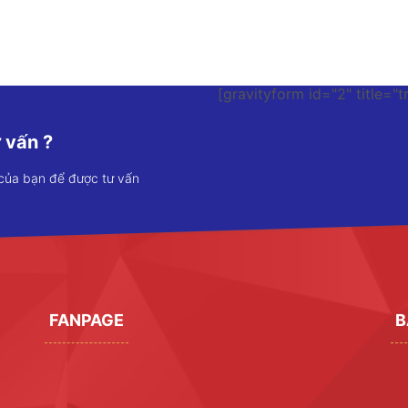
[gravityform id="2" title="t
 vấn ?
 của bạn để được tư vấn
FANPAGE
B