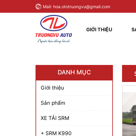
Mail:
hoa.ototruongvu@gmail.com
GIỚI THIỆU
S
DANH MỤC
Giới thiệu
Sản phẩm
XE TẢI SRM
+ SRM K990