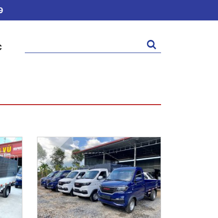
9
Tìm
C
kiếm: