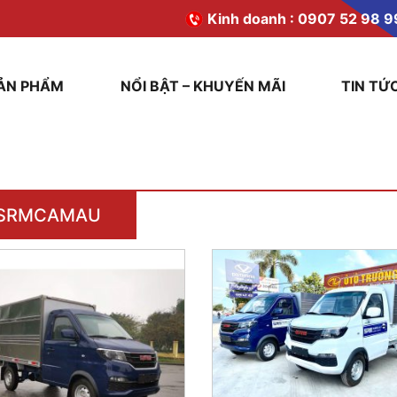
Kinh doanh :
0907 52 98 9
ẢN PHẨM
NỔI BẬT – KHUYẾN MÃI
TIN TỨ
SRMCAMAU