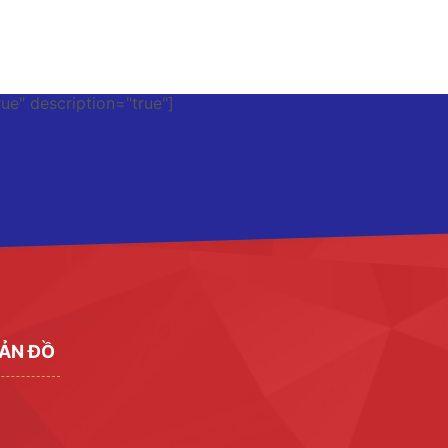
rue" description="true"]
ẢN ĐỒ